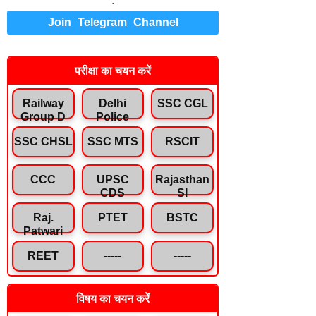
.
Join Telegram Channel
परीक्षा का चयन करें
Railway
Delhi
SSC CGL
Group D
Police
SSC CHSL
SSC MTS
RSCIT
CCC
UPSC
Rajasthan
CDS
SI
Raj.
PTET
BSTC
Patwari
REET
-----
-----
विषय का चयन करें