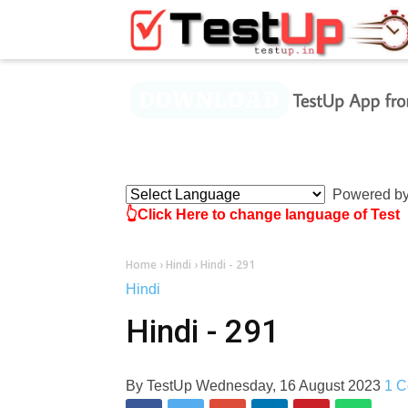
×
Powered b
👆Click Here to change language of Test
Home
›
Hindi
›
Hindi - 291
Hindi
Hindi - 291
By
TestUp
Wednesday, 16 August 2023
1 