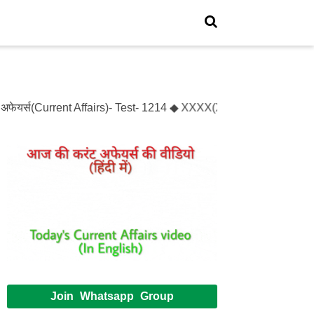
अफेयर्स(Current Affairs)- Test- 1214 ◆ XXXX(XXXXX)- Test- XXXXXX
Join Whatsapp Group