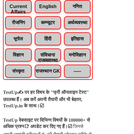
Current
English
गणित
Affairs
रीजनिंग
कम्प्यूटर
अर्थव्यवस्था
भूगोल
हिंदी
इतिहास
विज्ञान
संविधान/
मनोविज्ञान
राजव्यवस्था
संस्कृत
राजस्थान GK
-----
TestUp✍️ पर हर विषय के "फ्री ऑनलाइन टेस्ट"
उपलब्ध हैं। अब करें अपनी तैयारी और भी बेहतर,
TestUp.in के साथ।☑️
TestUp वेबसाइट पर विभिन्न विषयों के 100000+ से
अधिक प्रश्न📑 अपडेट कर दिए गए हैं।
☑️
जिनसे