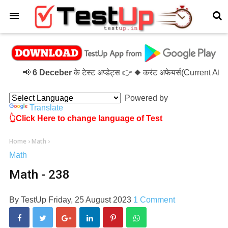
×
📢
6 Deceber
के टेस्ट अप्डेट्स 👉 ◆ करंट अफेयर्स(Current Af
Powered by
Translate
👆Click Here to change language of Test
Home
›
Math
›
Math
Math - 238
By
TestUp
Friday, 25 August 2023
1 Comment