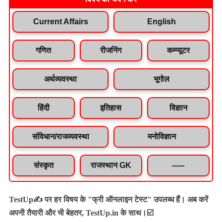
Current Affairs
English
गणित
रीजनिंग
कम्प्यूटर
अर्थव्यवस्था
भूगोल
हिंदी
इतिहास
विज्ञान
संविधान/राजव्यवस्था
मनोविज्ञान
संस्कृत
राजस्थान GK
-----
TestUp✍️ पर हर विषय के "फ्री ऑनलाइन टेस्ट" उपलब्ध हैं। अब करें
अपनी तैयारी और भी बेहतर, TestUp.in के साथ।☑️