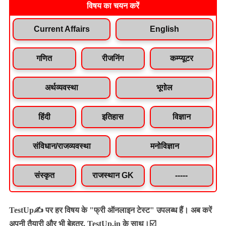
विषय का चयन करें
Current Affairs
English
गणित
रीजनिंग
कम्प्यूटर
अर्थव्यवस्था
भूगोल
हिंदी
इतिहास
विज्ञान
संविधान/राजव्यवस्था
मनोविज्ञान
संस्कृत
राजस्थान GK
-----
TestUp✍️ पर हर विषय के "फ्री ऑनलाइन टेस्ट" उपलब्ध हैं। अब करें
अपनी तैयारी और भी बेहतर, TestUp.in के साथ।☑️