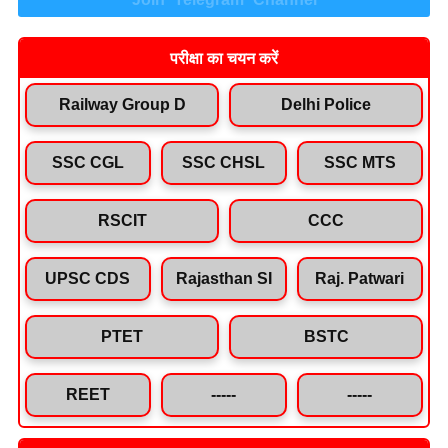
परीक्षा का चयन करें
Railway Group D
Delhi Police
SSC CGL
SSC CHSL
SSC MTS
RSCIT
CCC
UPSC CDS
Rajasthan SI
Raj. Patwari
PTET
BSTC
REET
-----
-----