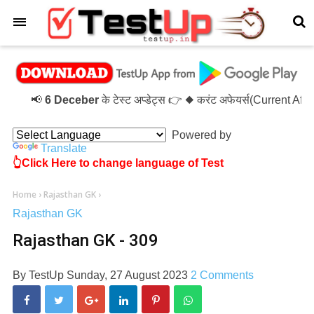
×
📢
6 Deceber
के टेस्ट अप्डेट्स 👉 ◆ करंट अफेयर्स(Current Af
Powered by
Translate
👆Click Here to change language of Test
Home
›
Rajasthan GK
›
Rajasthan GK
Rajasthan GK - 309
By
TestUp
Sunday, 27 August 2023
2 Comments