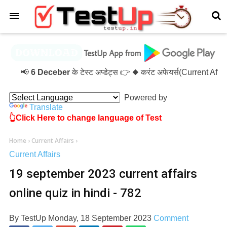
×
📢
6 Deceber
के टेस्ट अप्डेट्स 👉 ◆ करंट अफेयर्स(Current Aff
Powered by
Translate
👆Click Here to change language of Test
Home
›
Current Affairs
›
Current Affairs
19 september 2023 current affairs
online quiz in hindi - 782
By
TestUp
Monday, 18 September 2023
Comment