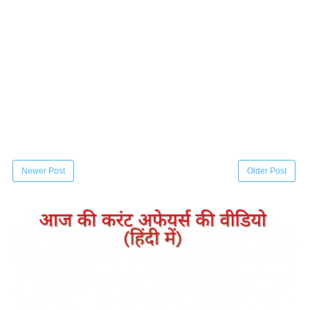
Newer Post
Older Post