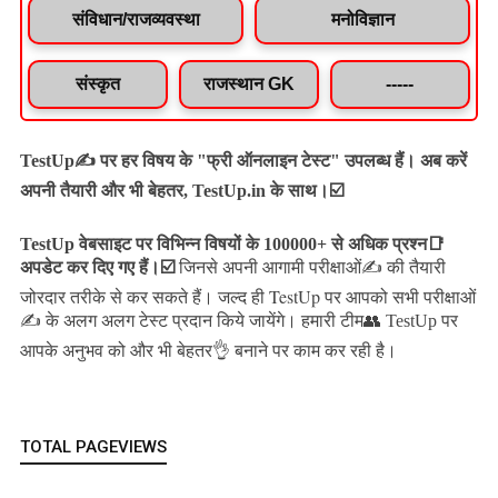
संविधान/राजव्यवस्था
मनोविज्ञान
संस्कृत
राजस्थान GK
-----
TestUp✍️ पर हर विषय के "फ्री ऑनलाइन टेस्ट" उपलब्ध हैं। अब करें
अपनी तैयारी और भी बेहतर, TestUp.in के साथ।☑️
TestUp वेबसाइट पर विभिन्न विषयों के 100000+ से अधिक प्रश्न📑
अपडेट कर दिए गए हैं।
☑️
जिनसे अपनी आगामी परीक्षाओं✍️ की तैयारी
जल्द ही TestUp पर आपको सभी परीक्षाओं
जोरदार तरीके से कर सकते हैं।
✍️ के अलग अलग टेस्ट प्रदान किये जायेंगे।
हमारी टीम👥 TestUp पर
आपके अनुभव को और भी बेहतर👌 बनाने पर काम कर रही है।
TOTAL PAGEVIEWS