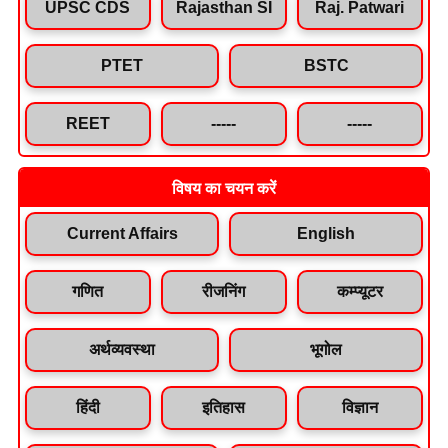
UPSC CDS
Rajasthan SI
Raj. Patwari
PTET
BSTC
REET
-----
-----
विषय का चयन करें
Current Affairs
English
गणित
रीजनिंग
कम्प्यूटर
अर्थव्यवस्था
भूगोल
हिंदी
इतिहास
विज्ञान