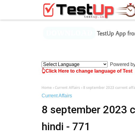
×
Powered b
👆Click Here to change language of Test
Home
›
Current Affairs
›
8 september 2023 current affai
Current Affairs
8 september 2023 cur
hindi - 771