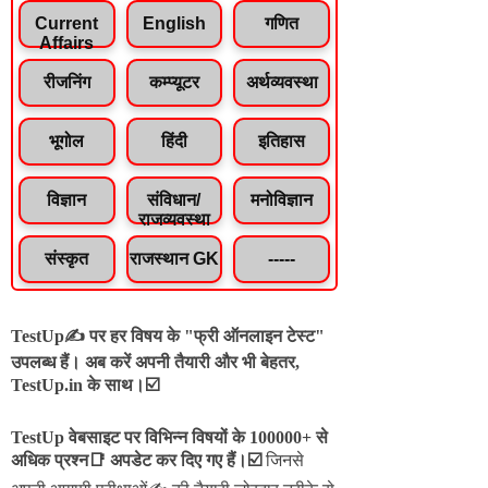
Current
English
गणित
Affairs
रीजनिंग
कम्प्यूटर
अर्थव्यवस्था
भूगोल
हिंदी
इतिहास
विज्ञान
संविधान/
मनोविज्ञान
राजव्यवस्था
संस्कृत
राजस्थान GK
-----
TestUp✍️ पर हर विषय के "फ्री ऑनलाइन टेस्ट"
उपलब्ध हैं। अब करें अपनी तैयारी और भी बेहतर,
TestUp.in के साथ।☑️
TestUp वेबसाइट पर विभिन्न विषयों के 100000+ से
अधिक प्रश्न📑 अपडेट कर दिए गए हैं।
☑️
जिनसे