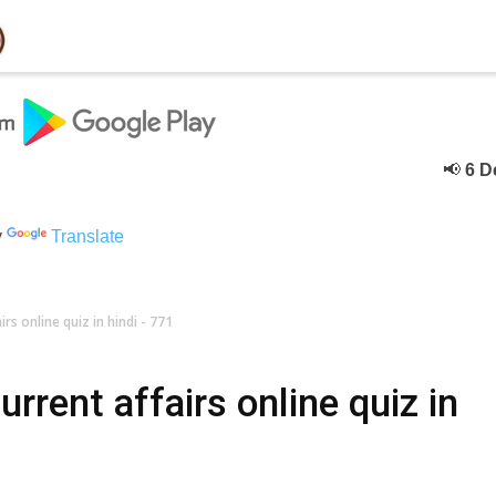
📢
6 Decebe
y
Translate
rs online quiz in hindi - 771
rent affairs online quiz in