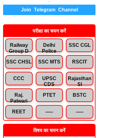
.
Join Telegram Channel
परीक्षा का चयन करें
Railway
Delhi
SSC CGL
Group D
Police
SSC CHSL
SSC MTS
RSCIT
CCC
UPSC
Rajasthan
CDS
SI
Raj.
PTET
BSTC
Patwari
REET
-----
-----
विषय का चयन करें