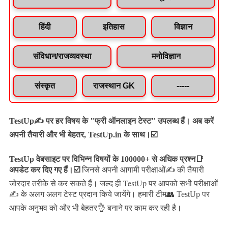
हिंदी
इतिहास
विज्ञान
संविधान/राजव्यवस्था
मनोविज्ञान
संस्कृत
राजस्थान GK
-----
TestUp✍️ पर हर विषय के "फ्री ऑनलाइन टेस्ट" उपलब्ध हैं। अब करें
अपनी तैयारी और भी बेहतर, TestUp.in के साथ।☑️
TestUp वेबसाइट पर विभिन्न विषयों के 100000+ से अधिक प्रश्न📑
अपडेट कर दिए गए हैं।
☑️
जिनसे अपनी आगामी परीक्षाओं✍️ की तैयारी
जल्द ही TestUp पर आपको सभी परीक्षाओं
जोरदार तरीके से कर सकते हैं।
✍️ के अलग अलग टेस्ट प्रदान किये जायेंगे।
हमारी टीम👥 TestUp पर
आपके अनुभव को और भी बेहतर👌 बनाने पर काम कर रही है।