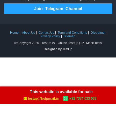
Join Telegram Channel
Home
About Us
Contact Us
Term and Conditions
Disclaimer
Privacy Policy
Sitemap
© Copyright 2020 -
TestUp✍️ - Online Tests | Quiz | Mock Tests
Designed by
TestUp
This website is available for sale
testup@helpmail.in
+91 7374 033 033