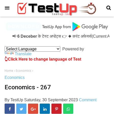
×
📢
6 Deceber
के टेस्ट अप्डेट्स 👉 ◆ करंट अफेयर्स(Current Af
Powered by
Translate
👆Click Here to change language of Test
Home
›
Economics
›
Economics
Economics - 267
By
TestUp
Saturday, 30 September 2023
Comment