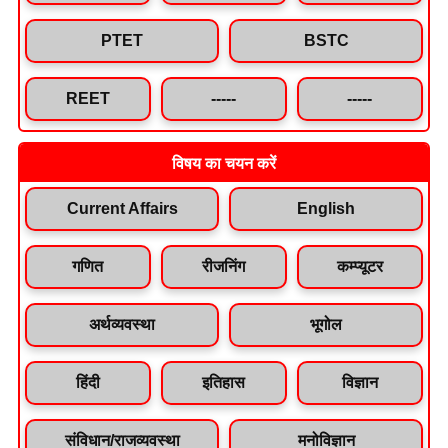
PTET
BSTC
REET
-----
-----
विषय का चयन करें
Current Affairs
English
गणित
रीजनिंग
कम्प्यूटर
अर्थव्यवस्था
भूगोल
हिंदी
इतिहास
विज्ञान
संविधान/राजव्यवस्था
मनोविज्ञान