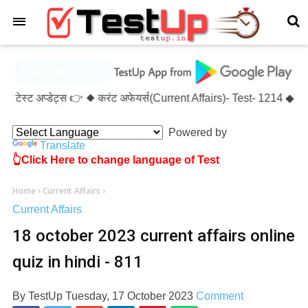
×
टेस्ट अप्डेट्स 👉 ◆ करंट अफेयर्स(Current Affairs)- Test- 1214 ◆
Powered by
Translate
👆Click Here to change language of Test
Home
›
Current Affairs
›
Current Affairs
18 october 2023 current affairs online
quiz in hindi - 811
By
TestUp
Tuesday, 17 October 2023
Comment