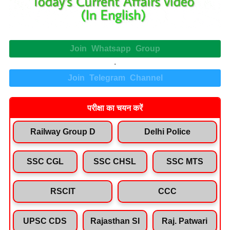
Join Whatsapp Group
.
Join Telegram Channel
परीक्षा का चयन करें
Railway Group D
Delhi Police
SSC CGL
SSC CHSL
SSC MTS
RSCIT
CCC
UPSC CDS
Rajasthan SI
Raj. Patwari