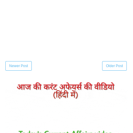
Newer Post
Older Post