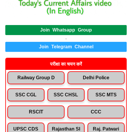
Join Whatsapp Group
.
Join Telegram Channel
परीक्षा का चयन करें
Railway Group D
Delhi Police
SSC CGL
SSC CHSL
SSC MTS
RSCIT
CCC
UPSC CDS
Rajasthan SI
Raj. Patwari