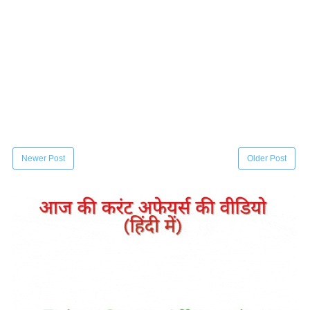
Newer Post
Older Post