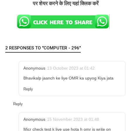
पर शेयर करने के लिए यहां क्लिक करें
2 RESPONSES TO "COMPUTER - 296"
Anonymous
13 October 2023 at 01:42
Bhavikalp jaanch ke liye OMR ka upyog Kiya jata
Reply
Reply
Anonymous
15 November 2023 at 01:48
Micr check test k liye use hota h omr is write on