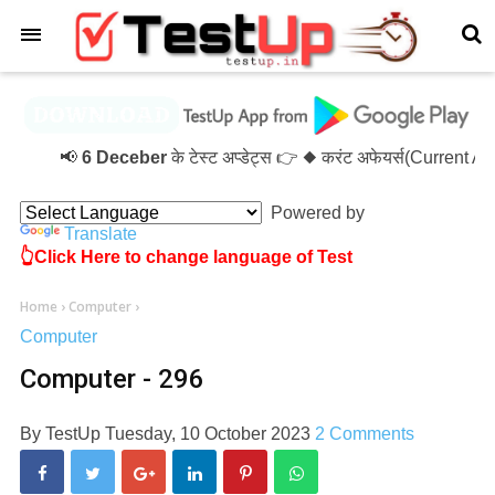
×
📢
6 Deceber
के टेस्ट अप्डेट्स 👉 ◆ करंट अफेयर्स(Current A
Powered by
Translate
👆Click Here to change language of Test
Home
›
Computer
›
Computer
Computer - 296
By
TestUp
Tuesday, 10 October 2023
2 Comments