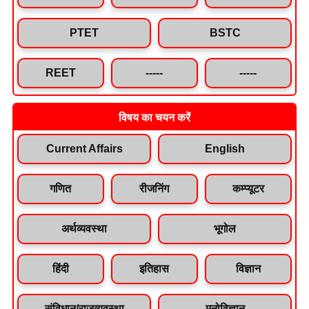
PTET
BSTC
REET
-----
-----
विषय का चयन करें
Current Affairs
English
गणित
रीजनिंग
कम्प्यूटर
अर्थव्यवस्था
भूगोल
हिंदी
इतिहास
विज्ञान
संविधान/राजव्यवस्था
मनोविज्ञान