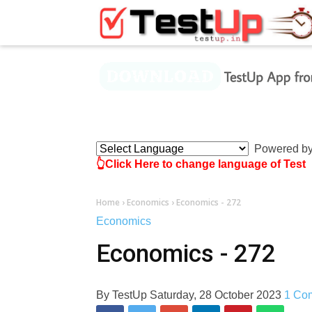
×
Powered b
👆Click Here to change language of Test
Home
›
Economics
›
Economics - 272
Economics
Economics - 272
By
TestUp
Saturday, 28 October 2023
1 Co