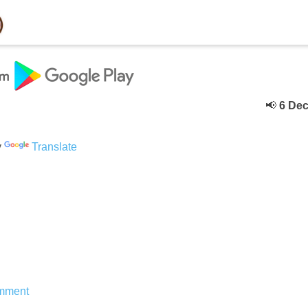
📢
6 Deceber
क
y
Translate
mment