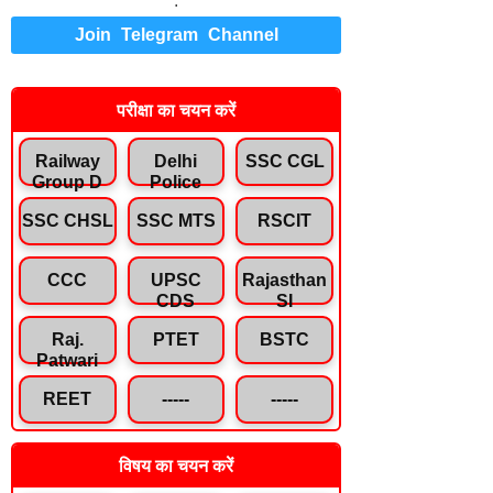
.
Join Telegram Channel
परीक्षा का चयन करें
Railway
Delhi
SSC CGL
Group D
Police
SSC CHSL
SSC MTS
RSCIT
CCC
UPSC
Rajasthan
CDS
SI
Raj.
PTET
BSTC
Patwari
REET
-----
-----
विषय का चयन करें