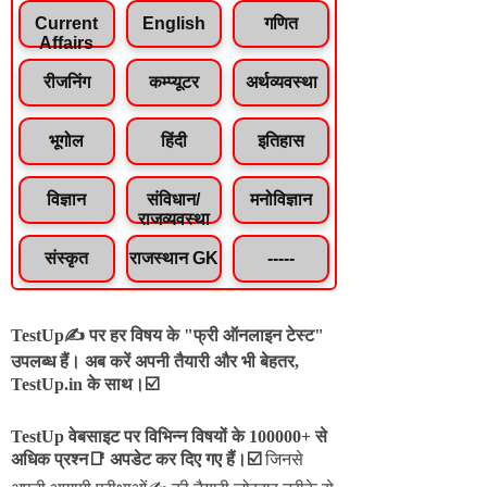
Current
English
गणित
Affairs
रीजनिंग
कम्प्यूटर
अर्थव्यवस्था
भूगोल
हिंदी
इतिहास
विज्ञान
संविधान/
मनोविज्ञान
राजव्यवस्था
संस्कृत
राजस्थान GK
-----
TestUp✍️ पर हर विषय के "फ्री ऑनलाइन टेस्ट"
उपलब्ध हैं। अब करें अपनी तैयारी और भी बेहतर,
TestUp.in के साथ।☑️
TestUp वेबसाइट पर विभिन्न विषयों के 100000+ से
अधिक प्रश्न📑 अपडेट कर दिए गए हैं।
☑️
जिनसे