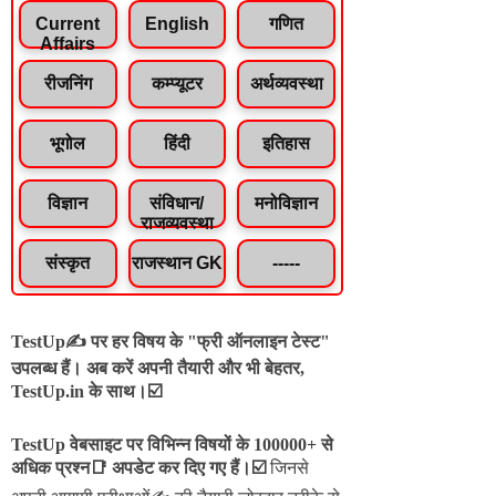
Current
English
गणित
Affairs
रीजनिंग
कम्प्यूटर
अर्थव्यवस्था
भूगोल
हिंदी
इतिहास
विज्ञान
संविधान/
मनोविज्ञान
राजव्यवस्था
संस्कृत
राजस्थान GK
-----
TestUp✍️ पर हर विषय के "फ्री ऑनलाइन टेस्ट"
उपलब्ध हैं। अब करें अपनी तैयारी और भी बेहतर,
TestUp.in के साथ।☑️
TestUp वेबसाइट पर विभिन्न विषयों के 100000+ से
अधिक प्रश्न📑 अपडेट कर दिए गए हैं।
☑️
जिनसे