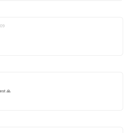
:09
est 🙏