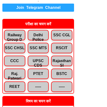
.
Join Telegram Channel
परीक्षा का चयन करें
Railway
Delhi
SSC CGL
Group D
Police
SSC CHSL
SSC MTS
RSCIT
CCC
UPSC
Rajasthan
CDS
SI
Raj.
PTET
BSTC
Patwari
REET
-----
-----
विषय का चयन करें