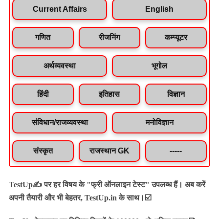
Current Affairs
English
गणित
रीजनिंग
कम्प्यूटर
अर्थव्यवस्था
भूगोल
हिंदी
इतिहास
विज्ञान
संविधान/राजव्यवस्था
मनोविज्ञान
संस्कृत
राजस्थान GK
-----
TestUp✍️ पर हर विषय के "फ्री ऑनलाइन टेस्ट" उपलब्ध हैं। अब करें
अपनी तैयारी और भी बेहतर, TestUp.in के साथ।☑️