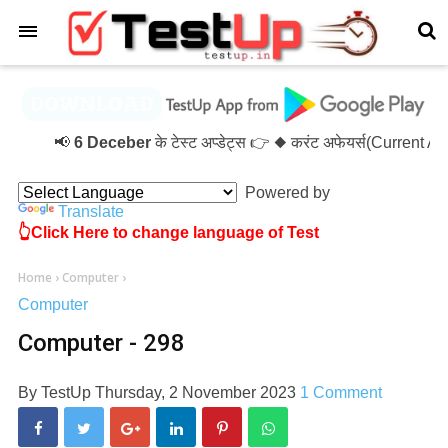
×
📢
6 Deceber
के टेस्ट अप्डेट्स 👉 ◆ करंट अफेयर्स(Current A
Powered by
Translate
👆Click Here to change language of Test
Home
›
Computer
›
Computer
Computer - 298
By
TestUp
Thursday, 2 November 2023
1 Comment