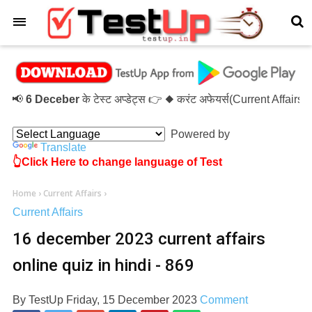
×
📢
6 Deceber
के टेस्ट अप्डेट्स 👉 ◆ करंट अफेयर्स(Current Affairs
Powered by
Translate
👆Click Here to change language of Test
Home
›
Current Affairs
›
Current Affairs
16 december 2023 current affairs
online quiz in hindi - 869
By
TestUp
Friday, 15 December 2023
Comment