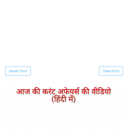
Newer Post
Older Post