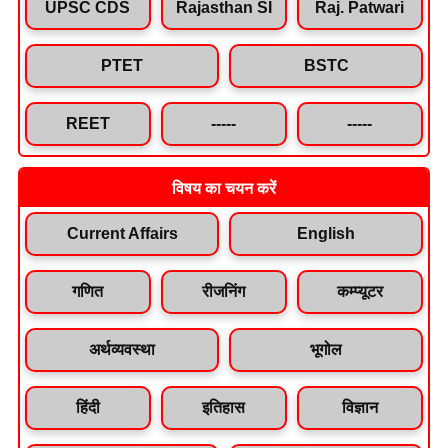
UPSC CDS
Rajasthan SI
Raj. Patwari
PTET
BSTC
REET
-----
-----
विषय का चयन करें
Current Affairs
English
गणित
रीजनिंग
कम्प्यूटर
अर्थव्यवस्था
भूगोल
हिंदी
इतिहास
विज्ञान