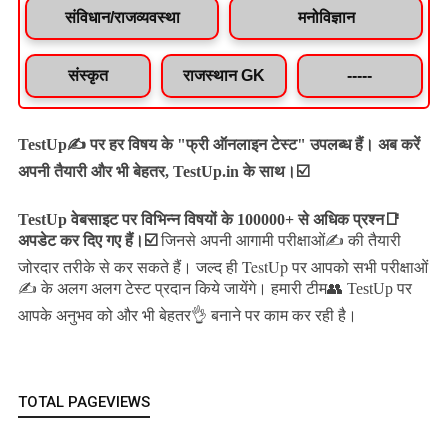
संविधान/राजव्यवस्था
मनोविज्ञान
संस्कृत
राजस्थान GK
-----
TestUp✍️ पर हर विषय के "फ्री ऑनलाइन टेस्ट" उपलब्ध हैं। अब करें
अपनी तैयारी और भी बेहतर, TestUp.in के साथ।☑️
TestUp वेबसाइट पर विभिन्न विषयों के 100000+ से अधिक प्रश्न📑
अपडेट कर दिए गए हैं।
☑️
जिनसे अपनी आगामी परीक्षाओं✍️ की तैयारी
जल्द ही TestUp पर आपको सभी परीक्षाओं
जोरदार तरीके से कर सकते हैं।
✍️ के अलग अलग टेस्ट प्रदान किये जायेंगे।
हमारी टीम👥 TestUp पर
आपके अनुभव को और भी बेहतर👌 बनाने पर काम कर रही है।
TOTAL PAGEVIEWS