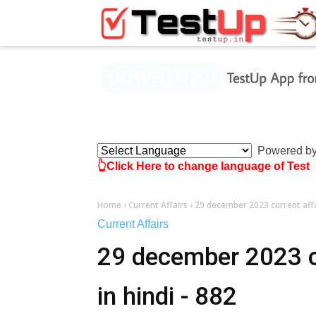
×
Powered b
👆Click Here to change language of Test
Home
›
Current Affairs
›
29 december 2023 current affai
Current Affairs
29 december 2023 cu
in hindi - 882