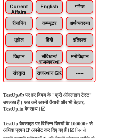
Current
English
गणित
Affairs
रीजनिंग
कम्प्यूटर
अर्थव्यवस्था
भूगोल
हिंदी
इतिहास
विज्ञान
संविधान/
मनोविज्ञान
राजव्यवस्था
संस्कृत
राजस्थान GK
-----
TestUp✍️ पर हर विषय के "फ्री ऑनलाइन टेस्ट"
उपलब्ध हैं। अब करें अपनी तैयारी और भी बेहतर,
TestUp.in के साथ।☑️
TestUp वेबसाइट पर विभिन्न विषयों के 100000+ से
अधिक प्रश्न📑 अपडेट कर दिए गए हैं।
☑️
जिनसे