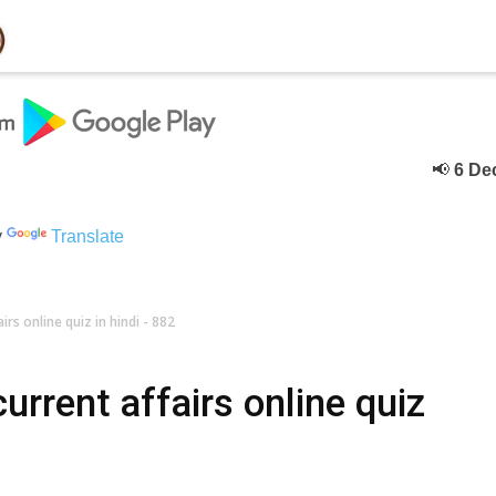
📢
6 Deceber
क
y
Translate
rs online quiz in hindi - 882
rrent affairs online quiz