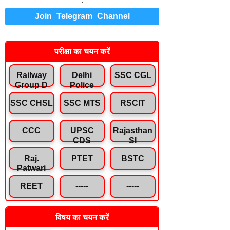
.
Join Telegram Channel
परीक्षा का चयन करें
Railway
Delhi
SSC CGL
Group D
Police
SSC CHSL
SSC MTS
RSCIT
CCC
UPSC
Rajasthan
CDS
SI
Raj.
PTET
BSTC
Patwari
REET
-----
-----
विषय का चयन करें