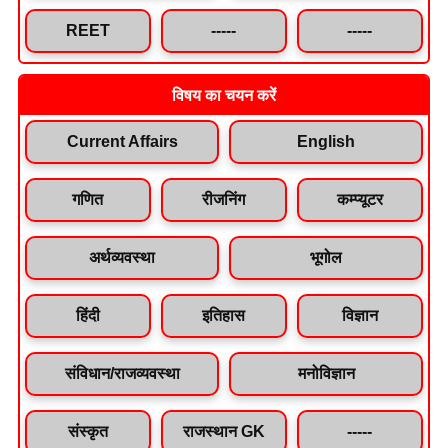
REET
-----
-----
विषय का चयन करें
Current Affairs
English
गणित
रीजनिंग
कम्प्यूटर
अर्थव्यवस्था
भूगोल
हिंदी
इतिहास
विज्ञान
संविधान/राजव्यवस्था
मनोविज्ञान
संस्कृत
राजस्थान GK
-----