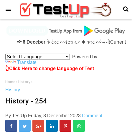
×
📢
6 Deceber
के टेस्ट अप्डेट्स 👉 ◆ करंट अफेयर्स(Current A
Powered by
Translate
👆Click Here to change language of Test
Home
›
History
›
History
History - 254
By
TestUp
Friday, 8 December 2023
Comment