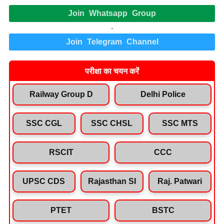
Join Whatsapp Group
.
Join Telegram Channel
परीक्षा का चयन करें
Railway Group D
Delhi Police
SSC CGL
SSC CHSL
SSC MTS
RSCIT
CCC
UPSC CDS
Rajasthan SI
Raj. Patwari
PTET
BSTC