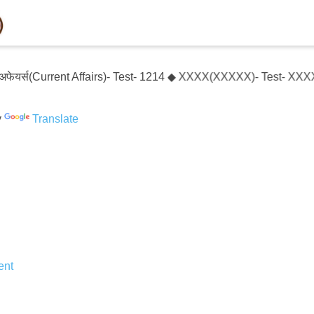
यर्स(Current Affairs)- Test- 1214 ◆ XXXX(XXXXX)- Test- XXXXXX
y
Translate
nt