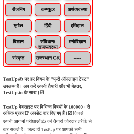
रीजनिंग
कम्प्यूटर
अर्थव्यवस्था
भूगोल
हिंदी
इतिहास
विज्ञान
संविधान/
मनोविज्ञान
राजव्यवस्था
संस्कृत
राजस्थान GK
-----
TestUp✍️ पर हर विषय के "फ्री ऑनलाइन टेस्ट"
उपलब्ध हैं। अब करें अपनी तैयारी और भी बेहतर,
TestUp.in के साथ।☑️
TestUp वेबसाइट पर विभिन्न विषयों के 100000+ से
अधिक प्रश्न📑 अपडेट कर दिए गए हैं।
☑️
जिनसे
अपनी आगामी परीक्षाओं✍️ की तैयारी जोरदार तरीके से
जल्द ही TestUp पर आपको सभी
कर सकते हैं।