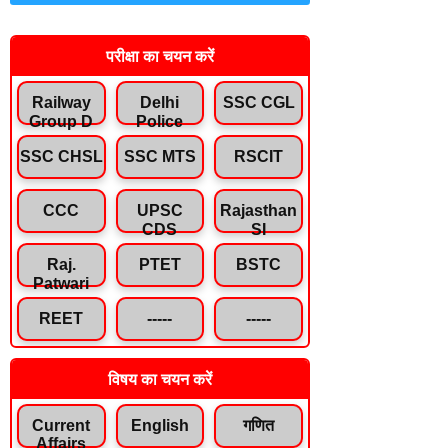
परीक्षा का चयन करें
Railway
Delhi
SSC CGL
Group D
Police
SSC CHSL
SSC MTS
RSCIT
CCC
UPSC
Rajasthan
CDS
SI
Raj.
PTET
BSTC
Patwari
REET
-----
-----
विषय का चयन करें
Current
English
गणित
Affairs