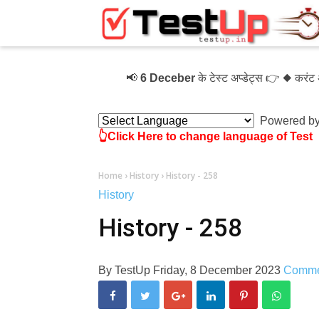
×
📢
6 Deceber
के टेस्ट अप्डेट्स 👉 ◆ करंट अफे
Powered b
👆Click Here to change language of Test
Home
›
History
›
History - 258
History
History - 258
By
TestUp
Friday, 8 December 2023
Comme