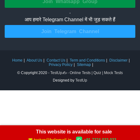
Join Whatsapp Group
.
आप हमारे Telegram Channel में भी जुड़ सकते हैं
Join Telegram Channel
Home
About Us
Contact Us
Term and Conditions
Disclaimer
Privacy Policy
Sitemap
© Copyright 2020 -
TestUp✍️ - Online Tests | Quiz | Mock Tests
Designed by
TestUp
This website is available for sale
testup@helpmail.in
+91 7374 033 033