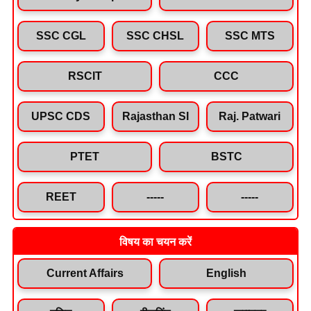
SSC CGL
SSC CHSL
SSC MTS
RSCIT
CCC
UPSC CDS
Rajasthan SI
Raj. Patwari
PTET
BSTC
REET
-----
-----
विषय का चयन करें
Current Affairs
English