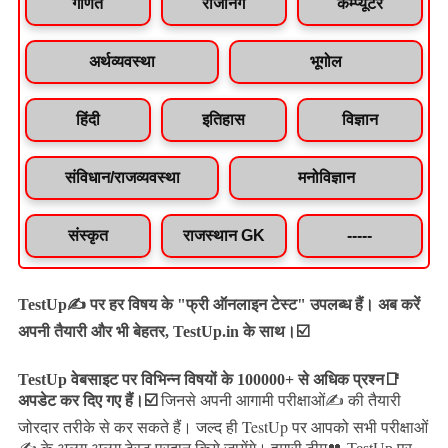
गणित
रीजनिंग
कम्प्यूटर
अर्थव्यवस्था
भूगोल
हिंदी
इतिहास
विज्ञान
संविधान/राजव्यवस्था
मनोविज्ञान
संस्कृत
राजस्थान GK
-----
TestUp✍️ पर हर विषय के "फ्री ऑनलाइन टेस्ट" उपलब्ध हैं। अब करें
अपनी तैयारी और भी बेहतर, TestUp.in के साथ।☑️
TestUp वेबसाइट पर विभिन्न विषयों के 100000+ से अधिक प्रश्न📑
अपडेट कर दिए गए हैं।
☑️
जिनसे अपनी आगामी परीक्षाओं✍️ की तैयारी
जल्द ही TestUp पर आपको सभी परीक्षाओं
जोरदार तरीके से कर सकते हैं।
✍️ के अलग अलग टेस्ट प्रदान किये जायेंगे।