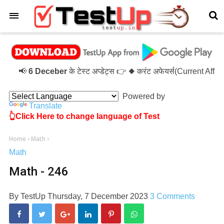
×
📢
6 Deceber
के टेस्ट अप्डेट्स 👉 ◆ करंट अफेयर्स(Current Aff
Powered by
Translate
👆Click Here to change language of Test
Home
›
Math
›
Math
Math - 246
By
TestUp
Thursday, 7 December 2023
3 Comments