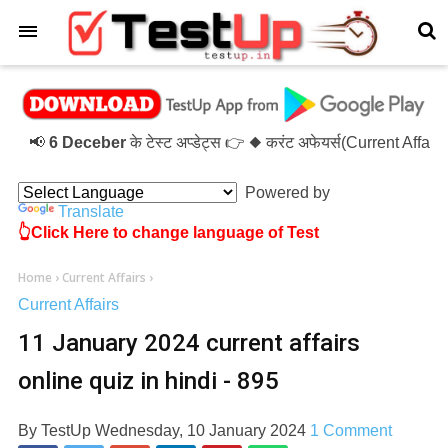
×
📢
6 Deceber
के टेस्ट अप्डेट्स 👉 ◆ करंट अफेयर्स(Current Affai
Powered by
Translate
👆Click Here to change language of Test
Home
›
Current Affairs
›
Current Affairs
11 January 2024 current affairs
online quiz in hindi - 895
By
TestUp
Wednesday, 10 January 2024
1 Comment