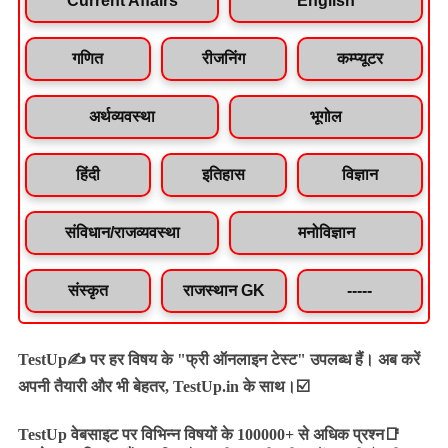
Current Affairs
English
गणित
रीजनिंग
कम्प्यूटर
अर्थव्यवस्था
भूगोल
हिंदी
इतिहास
विज्ञान
संविधान/राजव्यवस्था
मनोविज्ञान
संस्कृत
राजस्थान GK
-----
TestUp✍️ पर हर विषय के "फ्री ऑनलाइन टेस्ट" उपलब्ध हैं। अब करें
अपनी तैयारी और भी बेहतर, TestUp.in के साथ।☑️
TestUp वेबसाइट पर विभिन्न विषयों के 100000+ से अधिक प्रश्न📑