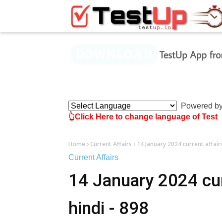
×
Powered b
👆Click Here to change language of Test
Home
›
Current Affairs
›
14 January 2024 current affairs
Current Affairs
14 January 2024 curr
hindi - 898