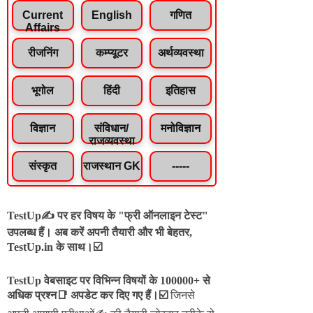
Current
English
गणित
Affairs
रीजनिंग
कम्प्यूटर
अर्थव्यवस्था
भूगोल
हिंदी
इतिहास
विज्ञान
संविधान/
मनोविज्ञान
राजव्यवस्था
संस्कृत
राजस्थान GK
-----
TestUp✍️ पर हर विषय के "फ्री ऑनलाइन टेस्ट"
उपलब्ध हैं। अब करें अपनी तैयारी और भी बेहतर,
TestUp.in के साथ।☑️
TestUp वेबसाइट पर विभिन्न विषयों के 100000+ से
अधिक प्रश्न📑 अपडेट कर दिए गए हैं।
☑️
जिनसे