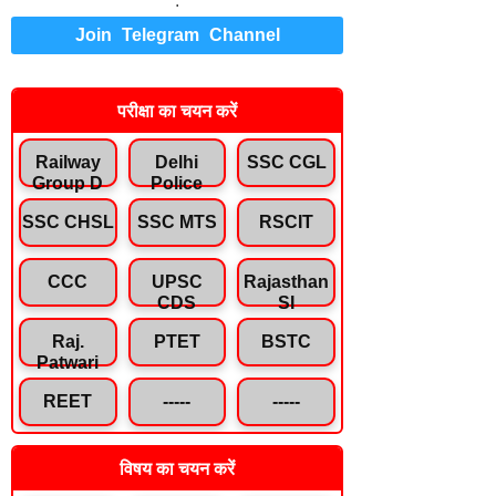
.
Join Telegram Channel
परीक्षा का चयन करें
Railway
Delhi
SSC CGL
Group D
Police
SSC CHSL
SSC MTS
RSCIT
CCC
UPSC
Rajasthan
CDS
SI
Raj.
PTET
BSTC
Patwari
REET
-----
-----
विषय का चयन करें