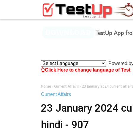
×
Powered b
👆Click Here to change language of Test
Home
›
Current Affairs
›
23 January 2024 current affairs
Current Affairs
23 January 2024 curr
hindi - 907