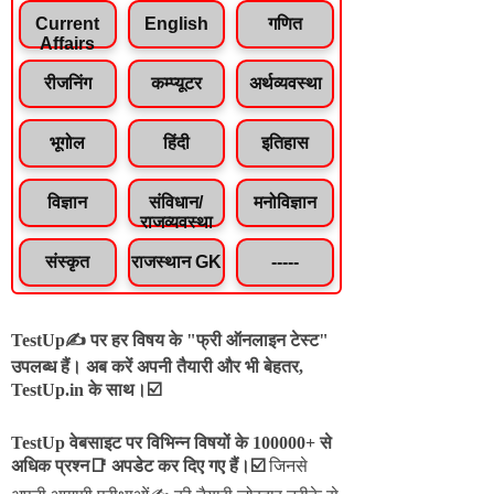
Current
English
गणित
Affairs
रीजनिंग
कम्प्यूटर
अर्थव्यवस्था
भूगोल
हिंदी
इतिहास
विज्ञान
संविधान/
मनोविज्ञान
राजव्यवस्था
संस्कृत
राजस्थान GK
-----
TestUp✍️ पर हर विषय के "फ्री ऑनलाइन टेस्ट"
उपलब्ध हैं। अब करें अपनी तैयारी और भी बेहतर,
TestUp.in के साथ।☑️
TestUp वेबसाइट पर विभिन्न विषयों के 100000+ से
अधिक प्रश्न📑 अपडेट कर दिए गए हैं।
☑️
जिनसे