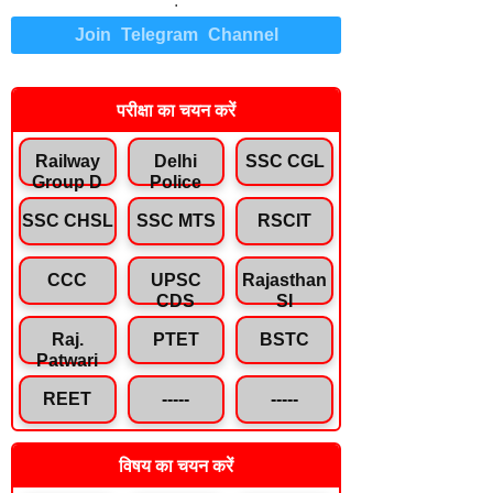
.
Join Telegram Channel
परीक्षा का चयन करें
Railway
Delhi
SSC CGL
Group D
Police
SSC CHSL
SSC MTS
RSCIT
CCC
UPSC
Rajasthan
CDS
SI
Raj.
PTET
BSTC
Patwari
REET
-----
-----
विषय का चयन करें