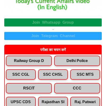
Join Whatsapp Group
.
Join Telegram Channel
परीक्षा का चयन करें
Railway Group D
Delhi Police
SSC CGL
SSC CHSL
SSC MTS
RSCIT
CCC
UPSC CDS
Rajasthan SI
Raj. Patwari