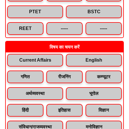
PTET
BSTC
REET
-----
-----
विषय का चयन करें
Current Affairs
English
गणित
रीजनिंग
कम्प्यूटर
अर्थव्यवस्था
भूगोल
हिंदी
इतिहास
विज्ञान
संविधान/राजव्यवस्था
मनोविज्ञान