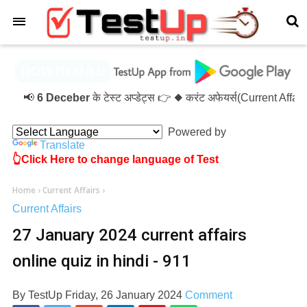
×
📢
6 Deceber
के टेस्ट अप्डेट्स 👉 ◆ करंट अफेयर्स(Current Affa
Powered by
Translate
👆Click Here to change language of Test
Home
›
Current Affairs
›
Current Affairs
27 January 2024 current affairs
online quiz in hindi - 911
By
TestUp
Friday, 26 January 2024
Comment