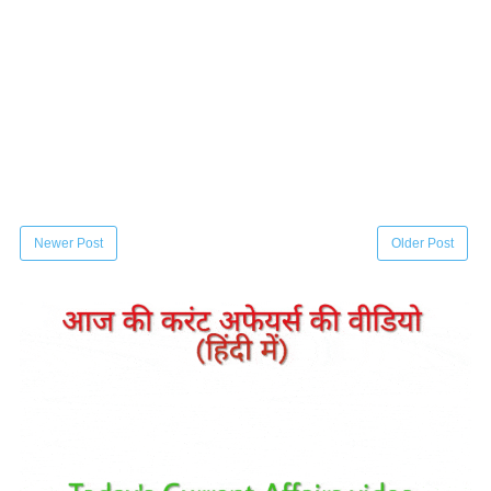
Newer Post
Older Post