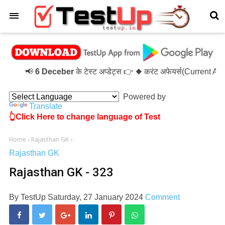
×
📢
6 Deceber
के टेस्ट अप्डेट्स 👉 ◆ करंट अफेयर्स(Current A
Powered by
Translate
👆Click Here to change language of Test
Home
›
Rajasthan GK
›
Rajasthan GK
Rajasthan GK - 323
By
TestUp
Saturday, 27 January 2024
Comment