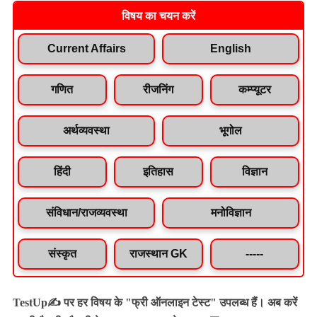
विषय का चयन करें
Current Affairs
English
गणित
रीजनिंग
कम्प्यूटर
अर्थव्यवस्था
भूगोल
हिंदी
इतिहास
विज्ञान
संविधान/राजव्यवस्था
मनोविज्ञान
संस्कृत
राजस्थान GK
-----
TestUp✍️ पर हर विषय के "फ्री ऑनलाइन टेस्ट" उपलब्ध हैं। अब करें