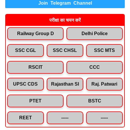
Join Telegram Channel
परीक्षा का चयन करें
Railway Group D
Delhi Police
SSC CGL
SSC CHSL
SSC MTS
RSCIT
CCC
UPSC CDS
Rajasthan SI
Raj. Patwari
PTET
BSTC
REET
-----
-----