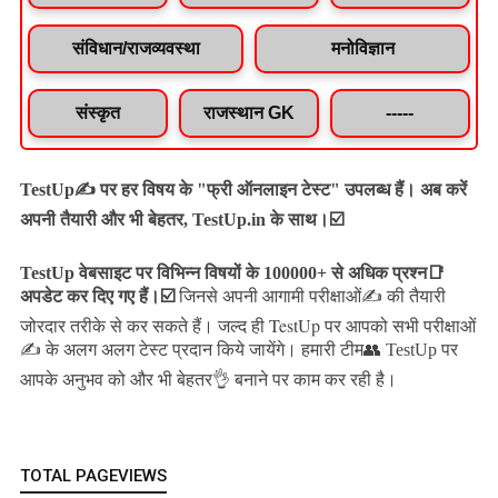
संविधान/राजव्यवस्था
मनोविज्ञान
संस्कृत
राजस्थान GK
-----
TestUp✍️ पर हर विषय के "फ्री ऑनलाइन टेस्ट" उपलब्ध हैं। अब करें
अपनी तैयारी और भी बेहतर, TestUp.in के साथ।☑️
TestUp वेबसाइट पर विभिन्न विषयों के 100000+ से अधिक प्रश्न📑
अपडेट कर दिए गए हैं।
☑️
जिनसे अपनी आगामी परीक्षाओं✍️ की तैयारी
जल्द ही TestUp पर आपको सभी परीक्षाओं
जोरदार तरीके से कर सकते हैं।
✍️ के अलग अलग टेस्ट प्रदान किये जायेंगे।
हमारी टीम👥 TestUp पर
आपके अनुभव को और भी बेहतर👌 बनाने पर काम कर रही है।
TOTAL PAGEVIEWS