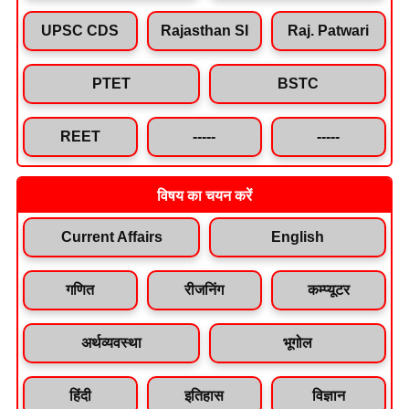
UPSC CDS
Rajasthan SI
Raj. Patwari
PTET
BSTC
REET
-----
-----
विषय का चयन करें
Current Affairs
English
गणित
रीजनिंग
कम्प्यूटर
अर्थव्यवस्था
भूगोल
हिंदी
इतिहास
विज्ञान