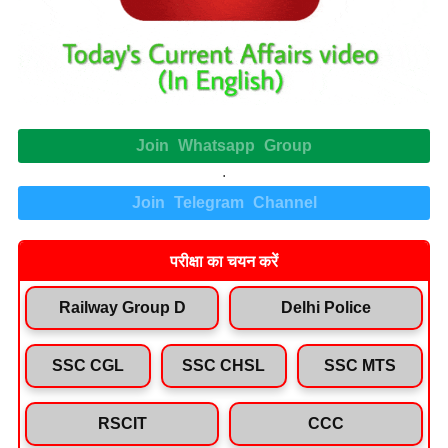
Join Whatsapp Group
.
Join Telegram Channel
परीक्षा का चयन करें
Railway Group D
Delhi Police
SSC CGL
SSC CHSL
SSC MTS
RSCIT
CCC