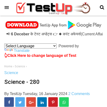
×
📢
6 Deceber
के टेस्ट अप्डेट्स 👉 ◆ करंट अफेयर्स(Current Affai
Powered by
Translate
👆Click Here to change language of Test
Home
›
Science
›
Science
Science - 280
By
TestUp
Tuesday, 16 January 2024
2 Comments