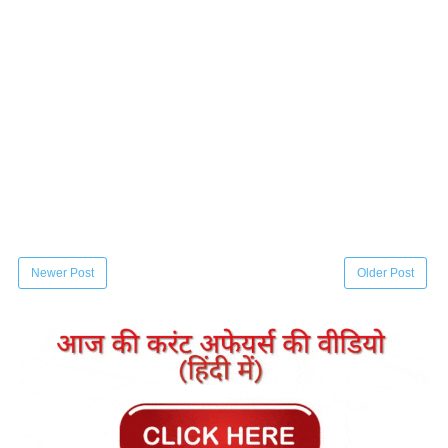
Newer Post
Older Post