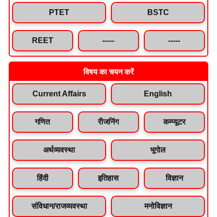
PTET
BSTC
REET
-----
-----
विषय का चयन करें
Current Affairs
English
गणित
रीजनिंग
कम्प्यूटर
अर्थव्यवस्था
भूगोल
हिंदी
इतिहास
विज्ञान
संविधान/राजव्यवस्था
मनोविज्ञान