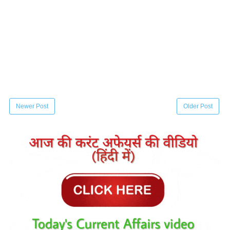
Newer Post
Older Post