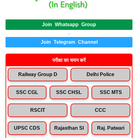
Join Whatsapp Group
.
Join Telegram Channel
परीक्षा का चयन करें
Railway Group D
Delhi Police
SSC CGL
SSC CHSL
SSC MTS
RSCIT
CCC
UPSC CDS
Rajasthan SI
Raj. Patwari