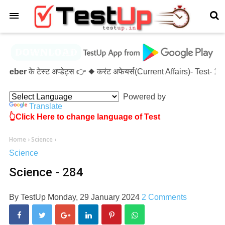
×
eber
के टेस्ट अप्डेट्स 👉 ◆ करंट अफेयर्स(Current Affairs)- Test-
Powered by
Translate
👆Click Here to change language of Test
Home
›
Science
›
Science
Science - 284
By
TestUp
Monday, 29 January 2024
2 Comments