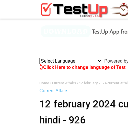
×
Powered b
👆Click Here to change language of Test
Home
›
Current Affairs
›
12 february 2024 current affair
Current Affairs
12 february 2024 cur
hindi - 926