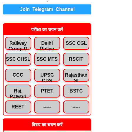
.
Join Telegram Channel
परीक्षा का चयन करें
Railway
Delhi
SSC CGL
Group D
Police
SSC CHSL
SSC MTS
RSCIT
CCC
UPSC
Rajasthan
CDS
SI
Raj.
PTET
BSTC
Patwari
REET
-----
-----
विषय का चयन करें