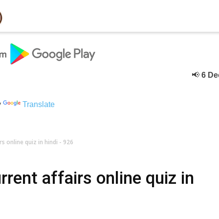
📢
6 Deceber
y
Translate
s online quiz in hindi - 926
rent affairs online quiz in