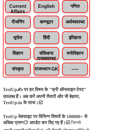
Current
English
गणित
Affairs
रीजनिंग
कम्प्यूटर
अर्थव्यवस्था
भूगोल
हिंदी
इतिहास
विज्ञान
संविधान/
मनोविज्ञान
राजव्यवस्था
संस्कृत
राजस्थान GK
-----
TestUp✍️ पर हर विषय के "फ्री ऑनलाइन टेस्ट"
उपलब्ध हैं। अब करें अपनी तैयारी और भी बेहतर,
TestUp.in के साथ।☑️
TestUp वेबसाइट पर विभिन्न विषयों के 100000+ से
अधिक प्रश्न📑 अपडेट कर दिए गए हैं।
☑️
जिनसे