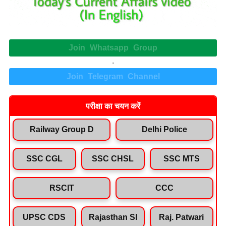
Join Whatsapp Group
.
Join Telegram Channel
परीक्षा का चयन करें
Railway Group D
Delhi Police
SSC CGL
SSC CHSL
SSC MTS
RSCIT
CCC
UPSC CDS
Rajasthan SI
Raj. Patwari