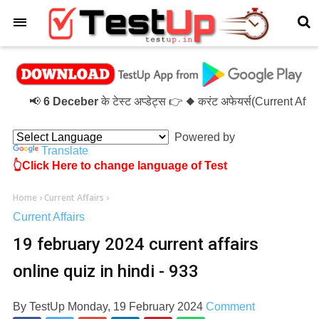
×
📢
6 Deceber
के टेस्ट अप्डेट्स 👉 ◆ करंट अफेयर्स(Current Affa
Powered by
Translate
👆Click Here to change language of Test
Home
›
Current Affairs
›
Current Affairs
19 february 2024 current affairs
online quiz in hindi - 933
By
TestUp
Monday, 19 February 2024
Comment