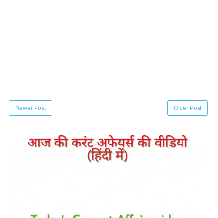
Newer Post
Older Post