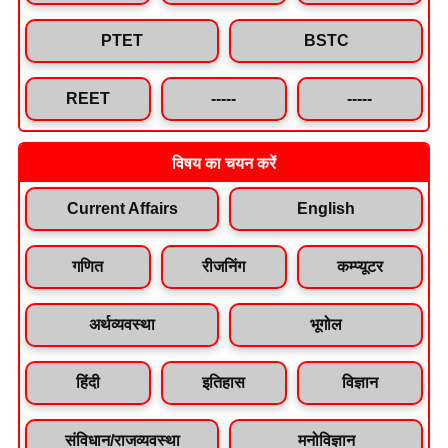
PTET
BSTC
REET
-----
-----
विषय का चयन करें
Current Affairs
English
गणित
रीजनिंग
कम्प्यूटर
अर्थव्यवस्था
भूगोल
हिंदी
इतिहास
विज्ञान
संविधान/राजव्यवस्था
मनोविज्ञान