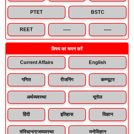
PTET
BSTC
REET
-----
-----
विषय का चयन करें
Current Affairs
English
गणित
रीजनिंग
कम्प्यूटर
अर्थव्यवस्था
भूगोल
हिंदी
इतिहास
विज्ञान
संविधान/राजव्यवस्था
मनोविज्ञान