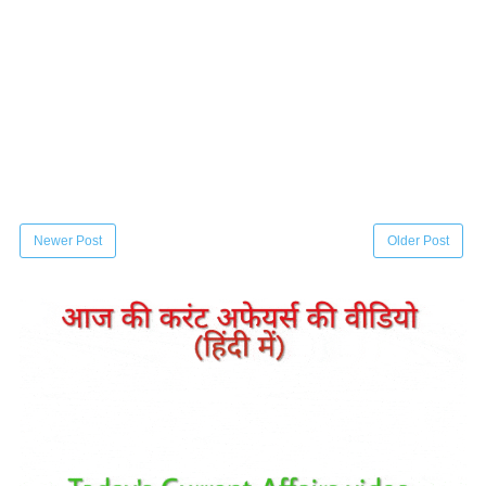
Newer Post
Older Post