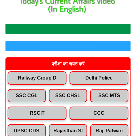
Join Whatsapp Group
.
Join Telegram Channel
परीक्षा का चयन करें
Railway Group D
Delhi Police
SSC CGL
SSC CHSL
SSC MTS
RSCIT
CCC
UPSC CDS
Rajasthan SI
Raj. Patwari