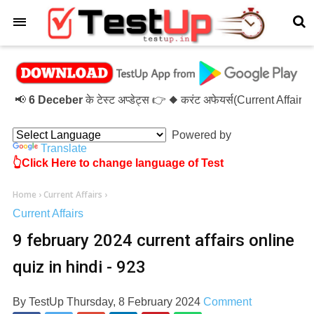
×
📢
6 Deceber
के टेस्ट अप्डेट्स 👉 ◆ करंट अफेयर्स(Current Affair
Powered by
Translate
👆Click Here to change language of Test
Home
›
Current Affairs
›
Current Affairs
9 february 2024 current affairs online
quiz in hindi - 923
By
TestUp
Thursday, 8 February 2024
Comment