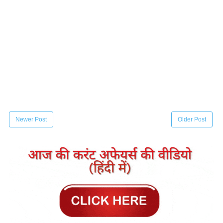
Newer Post
Older Post