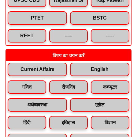
PTET
BSTC
REET
-----
-----
विषय का चयन करें
Current Affairs
English
गणित
रीजनिंग
कम्प्यूटर
अर्थव्यवस्था
भूगोल
हिंदी
इतिहास
विज्ञान