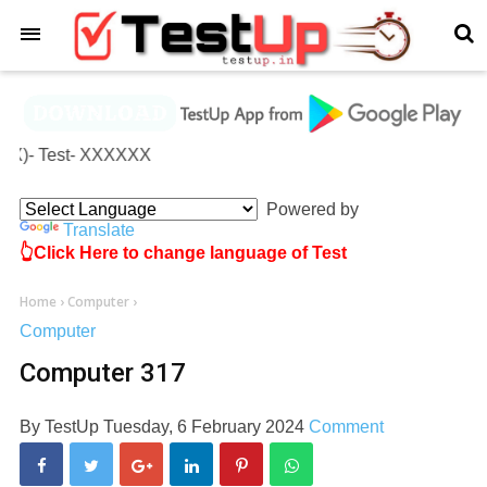
×
XX)- Test- XXXXXX
Powered by
Translate
👆Click Here to change language of Test
Home
›
Computer
›
Computer
Computer 317
By
TestUp
Tuesday, 6 February 2024
Comment