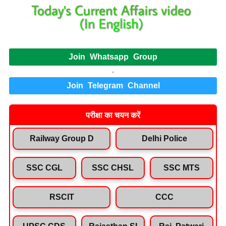
Join Whatsapp Group
.
Join Telegram Channel
परीक्षा का चयन करें
Railway Group D
Delhi Police
SSC CGL
SSC CHSL
SSC MTS
RSCIT
CCC
UPSC CDS
Rajasthan SI
Raj. Patwari