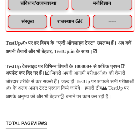
संविधान/राजव्यवस्था
मनोविज्ञान
संस्कृत
राजस्थान GK
-----
TestUp✍️ पर हर विषय के "फ्री ऑनलाइन टेस्ट" उपलब्ध हैं। अब करें
अपनी तैयारी और भी बेहतर, TestUp.in के साथ।☑️
TestUp वेबसाइट पर विभिन्न विषयों के 100000+ से अधिक प्रश्न📑
अपडेट कर दिए गए हैं।
☑️
जिनसे अपनी आगामी परीक्षाओं✍️ की तैयारी
जल्द ही TestUp पर आपको सभी परीक्षाओं
जोरदार तरीके से कर सकते हैं।
✍️ के अलग अलग टेस्ट प्रदान किये जायेंगे।
हमारी टीम👥 TestUp पर
आपके अनुभव को और भी बेहतर👌 बनाने पर काम कर रही है।
TOTAL PAGEVIEWS