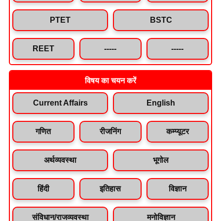
PTET
BSTC
REET
-----
-----
विषय का चयन करें
Current Affairs
English
गणित
रीजनिंग
कम्प्यूटर
अर्थव्यवस्था
भूगोल
हिंदी
इतिहास
विज्ञान
संविधान/राजव्यवस्था
मनोविज्ञान