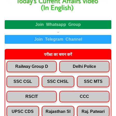
Join Whatsapp Group
.
Join Telegram Channel
परीक्षा का चयन करें
Railway Group D
Delhi Police
SSC CGL
SSC CHSL
SSC MTS
RSCIT
CCC
UPSC CDS
Rajasthan SI
Raj. Patwari