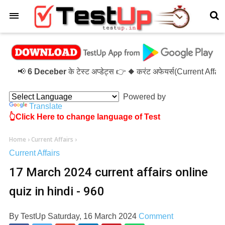
×
📢
6 Deceber
के टेस्ट अप्डेट्स 👉 ◆ करंट अफेयर्स(Current Affa
Powered by
Translate
👆Click Here to change language of Test
Home
›
Current Affairs
›
Current Affairs
17 March 2024 current affairs online
quiz in hindi - 960
By
TestUp
Saturday, 16 March 2024
Comment