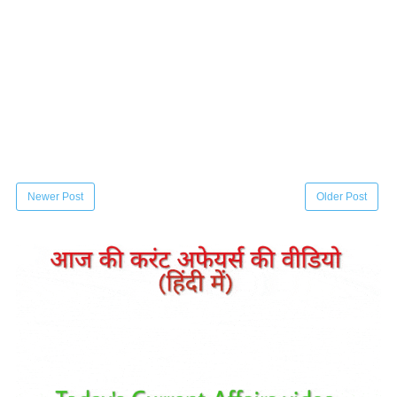
Newer Post
Older Post