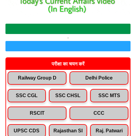
Join Whatsapp Group
.
Join Telegram Channel
परीक्षा का चयन करें
Railway Group D
Delhi Police
SSC CGL
SSC CHSL
SSC MTS
RSCIT
CCC
UPSC CDS
Rajasthan SI
Raj. Patwari