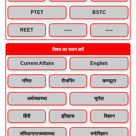
PTET
BSTC
REET
-----
-----
विषय का चयन करें
Current Affairs
English
गणित
रीजनिंग
कम्प्यूटर
अर्थव्यवस्था
भूगोल
हिंदी
इतिहास
विज्ञान
संविधान/राजव्यवस्था
मनोविज्ञान