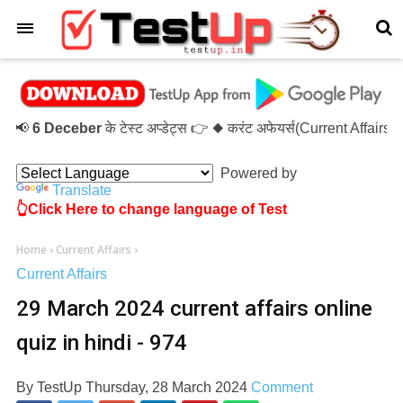
×

6 Deceber
के टेस्ट अप्डेट्स 👉 ◆ करंट अफेयर्स(Current Affairs
Powered by
Translate
👆Click Here to change language of Test
Home
›
Current Affairs
›
Current Affairs
29 March 2024 current affairs online
quiz in hindi - 974
By
TestUp
Thursday, 28 March 2024
Comment