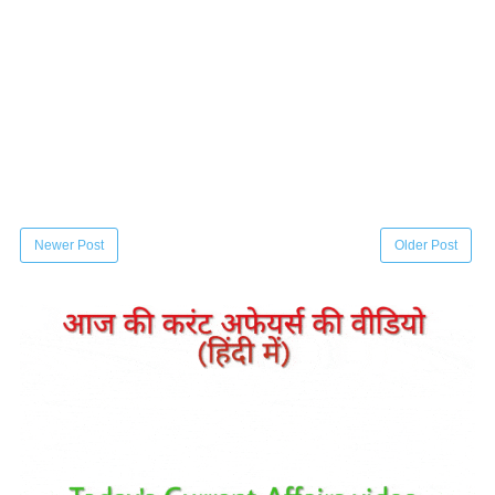
Newer Post
Older Post