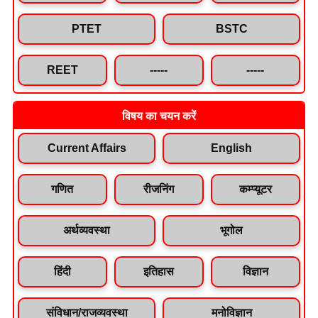
PTET
BSTC
REET
-----
-----
विषय का चयन करें
Current Affairs
English
गणित
रीजनिंग
कम्प्यूटर
अर्थव्यवस्था
भूगोल
हिंदी
इतिहास
विज्ञान
संविधान/राजव्यवस्था
मनोविज्ञान