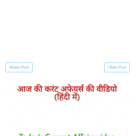
Newer Post
Older Post