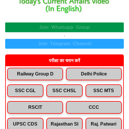
Join Whatsapp Group
.
Join Telegram Channel
परीक्षा का चयन करें
Railway Group D
Delhi Police
SSC CGL
SSC CHSL
SSC MTS
RSCIT
CCC
UPSC CDS
Rajasthan SI
Raj. Patwari