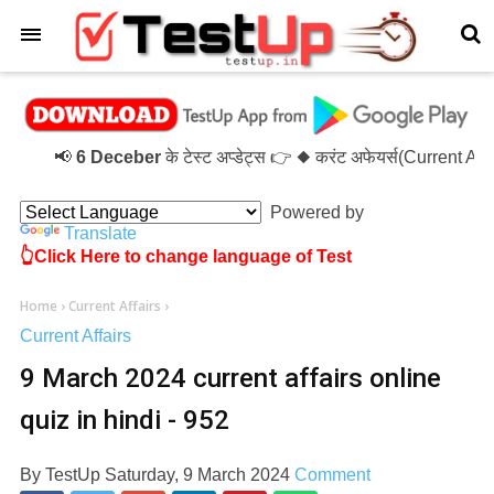
×
📢
6 Deceber
के टेस्ट अप्डेट्स 👉 ◆ करंट अफेयर्स(Current Af
Powered by
Translate
👆Click Here to change language of Test
Home
›
Current Affairs
›
Current Affairs
9 March 2024 current affairs online
quiz in hindi - 952
By
TestUp
Saturday, 9 March 2024
Comment