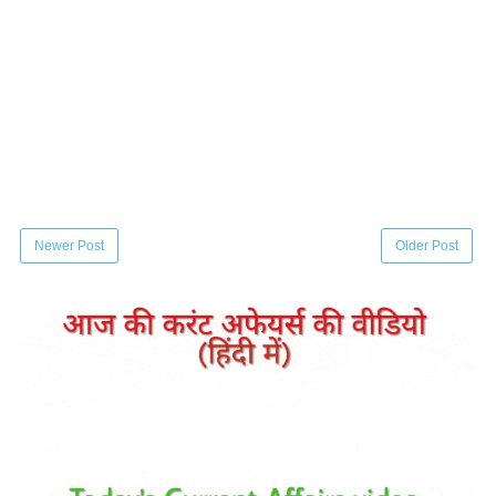
Newer Post
Older Post