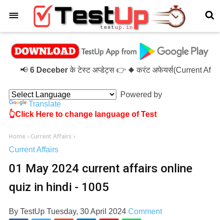
×
📢
6 Deceber
के टेस्ट अप्डेट्स 👉 ◆ करंट अफेयर्स(Current Aff
Powered by
Translate
👆Click Here to change language of Test
Home
›
Current Affairs
›
Current Affairs
01 May 2024 current affairs online
quiz in hindi - 1005
By
TestUp
Tuesday, 30 April 2024
Comment