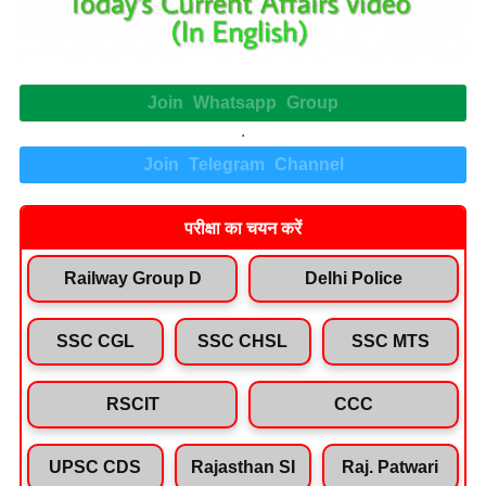
Join Whatsapp Group
.
Join Telegram Channel
परीक्षा का चयन करें
Railway Group D
Delhi Police
SSC CGL
SSC CHSL
SSC MTS
RSCIT
CCC
UPSC CDS
Rajasthan SI
Raj. Patwari