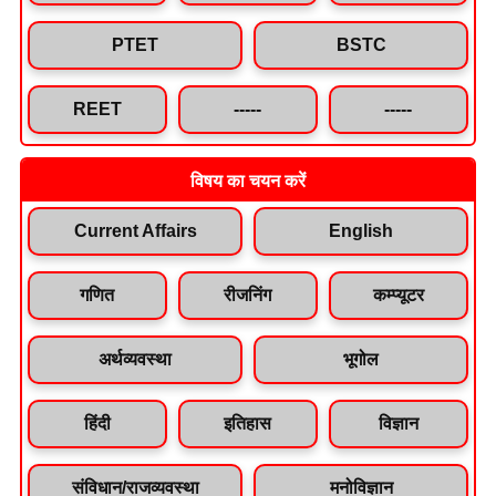
PTET
BSTC
REET
-----
-----
विषय का चयन करें
Current Affairs
English
गणित
रीजनिंग
कम्प्यूटर
अर्थव्यवस्था
भूगोल
हिंदी
इतिहास
विज्ञान
संविधान/राजव्यवस्था
मनोविज्ञान