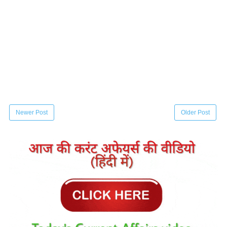
Newer Post
Older Post