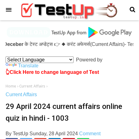
×
eceber
के टेस्ट अप्डेट्स 👉 ◆ करंट अफेयर्स(Current Affairs)- Te
Powered by
Translate
👆Click Here to change language of Test
Home
›
Current Affairs
›
Current Affairs
29 April 2024 current affairs online
quiz in hindi - 1003
By
TestUp
Sunday, 28 April 2024
Comment