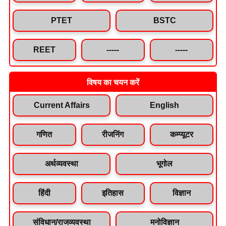
PTET
BSTC
REET
-----
-----
विषय का चयन करें
Current Affairs
English
गणित
रीजनिंग
कम्प्यूटर
अर्थव्यवस्था
भूगोल
हिंदी
इतिहास
विज्ञान
संविधान/राजव्यवस्था
मनोविज्ञान