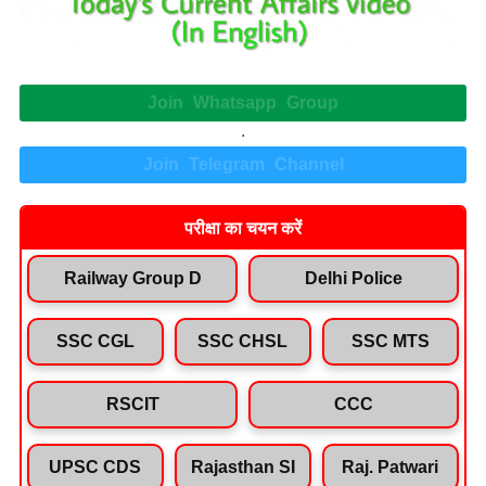
Join Whatsapp Group
.
Join Telegram Channel
परीक्षा का चयन करें
Railway Group D
Delhi Police
SSC CGL
SSC CHSL
SSC MTS
RSCIT
CCC
UPSC CDS
Rajasthan SI
Raj. Patwari