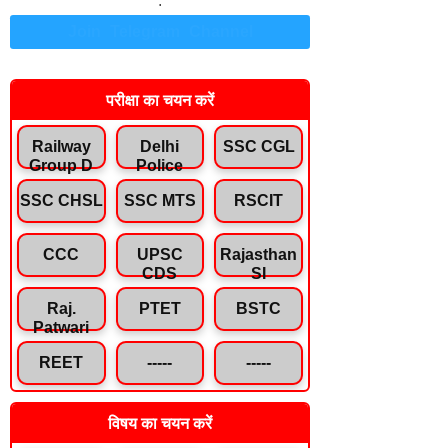
.
Join Telegram Channel
परीक्षा का चयन करें
Railway
Delhi
SSC CGL
Group D
Police
SSC CHSL
SSC MTS
RSCIT
CCC
UPSC
Rajasthan
CDS
SI
Raj.
PTET
BSTC
Patwari
REET
-----
-----
विषय का चयन करें