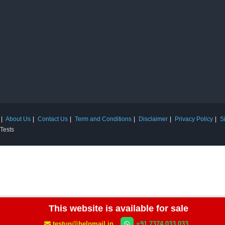
About Us
Contact Us
Term and Conditions
Disclaimer
Privacy Policy
S
 Tests
This website is available for sale
testup@helpmail.in
+91 7374 033 033