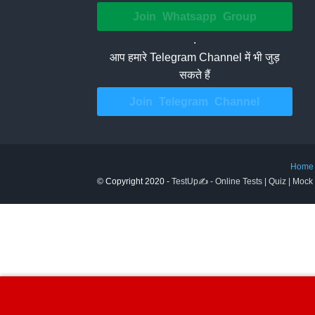
Join Whatsapp Group
.
आप हमारे Telegram Channel में भी जुड़
सकते हैं
Join Telegram Channel
Home
© Copyright 2020 -
TestUp✍️ - Online Tests | Quiz | Mock