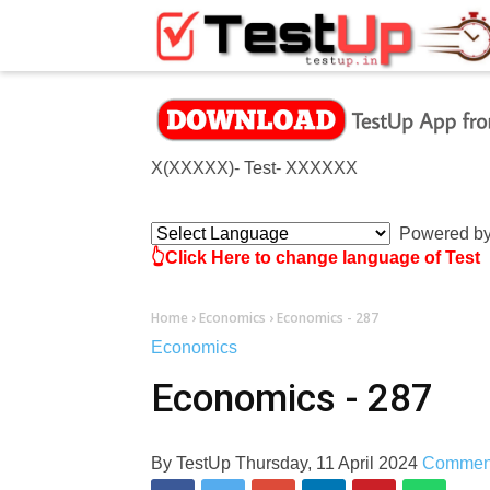
×
)- Test- 1214 ◆ XXXX(XXXXX)- Test- XXXXXX
Powered b
👆Click Here to change language of Test
Home
›
Economics
›
Economics - 287
Economics
Economics - 287
By
TestUp
Thursday, 11 April 2024
Commen