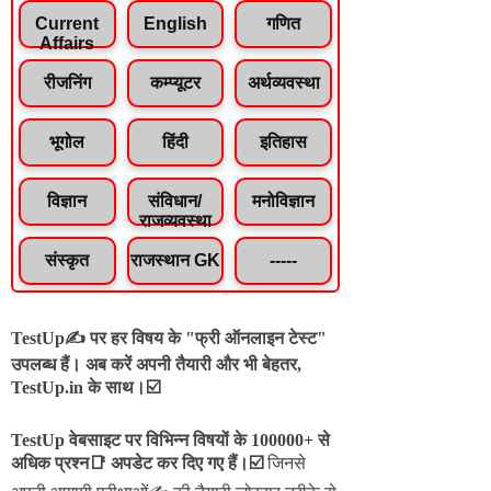
Current
English
गणित
Affairs
रीजनिंग
कम्प्यूटर
अर्थव्यवस्था
भूगोल
हिंदी
इतिहास
विज्ञान
संविधान/
मनोविज्ञान
राजव्यवस्था
संस्कृत
राजस्थान GK
-----
TestUp✍️ पर हर विषय के "फ्री ऑनलाइन टेस्ट"
उपलब्ध हैं। अब करें अपनी तैयारी और भी बेहतर,
TestUp.in के साथ।☑️
TestUp वेबसाइट पर विभिन्न विषयों के 100000+ से
अधिक प्रश्न📑 अपडेट कर दिए गए हैं।
☑️
जिनसे