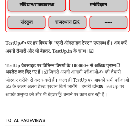
संविधान/राजव्यवस्था
मनोविज्ञान
संस्कृत
राजस्थान GK
-----
TestUp✍️ पर हर विषय के "फ्री ऑनलाइन टेस्ट" उपलब्ध हैं। अब करें
अपनी तैयारी और भी बेहतर, TestUp.in के साथ।☑️
TestUp वेबसाइट पर विभिन्न विषयों के 100000+ से अधिक प्रश्न📑
अपडेट कर दिए गए हैं।
☑️
जिनसे अपनी आगामी परीक्षाओं✍️ की तैयारी
जल्द ही TestUp पर आपको सभी परीक्षाओं
जोरदार तरीके से कर सकते हैं।
✍️ के अलग अलग टेस्ट प्रदान किये जायेंगे।
हमारी टीम👥 TestUp पर
आपके अनुभव को और भी बेहतर👌 बनाने पर काम कर रही है।
TOTAL PAGEVIEWS