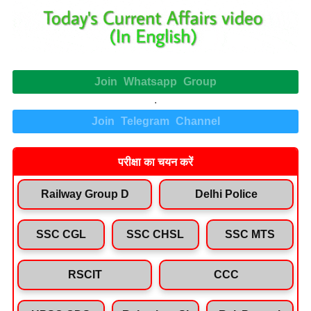
Join Whatsapp Group
.
Join Telegram Channel
परीक्षा का चयन करें
Railway Group D
Delhi Police
SSC CGL
SSC CHSL
SSC MTS
RSCIT
CCC