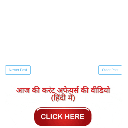
Newer Post
Older Post