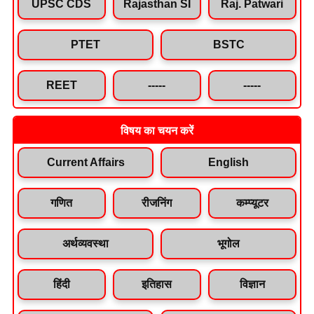
UPSC CDS
Rajasthan SI
Raj. Patwari
PTET
BSTC
REET
-----
-----
विषय का चयन करें
Current Affairs
English
गणित
रीजनिंग
कम्प्यूटर
अर्थव्यवस्था
भूगोल
हिंदी
इतिहास
विज्ञान