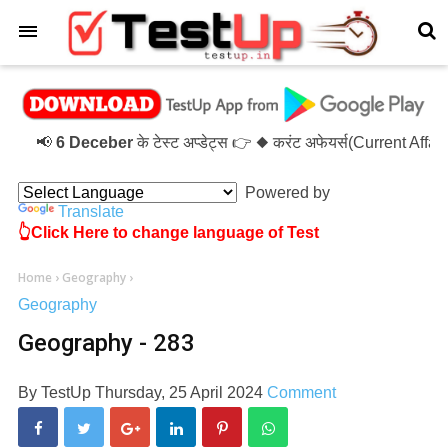
×
📢
6 Deceber
के टेस्ट अप्डेट्स 👉 ◆ करंट अफेयर्स(Current Affa
Powered by
Translate
👆Click Here to change language of Test
Home
›
Geography
›
Geography
Geography - 283
By
TestUp
Thursday, 25 April 2024
Comment