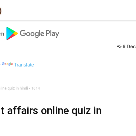
📢
6 Deceber
क
y
Translate
ine quiz in hindi - 1014
affairs online quiz in