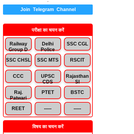
.
Join Telegram Channel
परीक्षा का चयन करें
Railway
Delhi
SSC CGL
Group D
Police
SSC CHSL
SSC MTS
RSCIT
CCC
UPSC
Rajasthan
CDS
SI
Raj.
PTET
BSTC
Patwari
REET
-----
-----
विषय का चयन करें