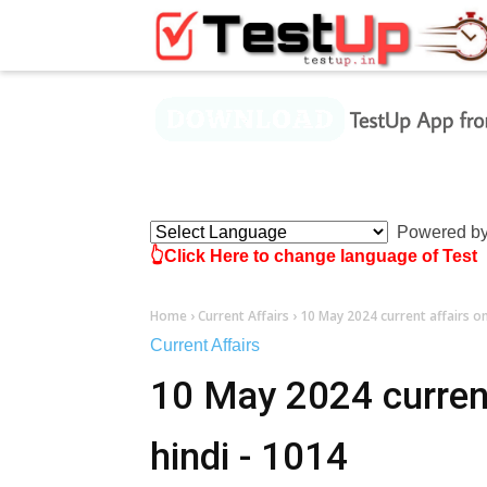
×
Powered b
👆Click Here to change language of Test
Home
›
Current Affairs
›
10 May 2024 current affairs onl
Current Affairs
10 May 2024 current 
hindi - 1014