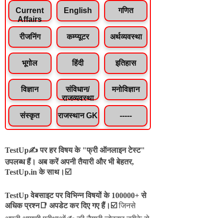
Current
English
गणित
Affairs
रीजनिंग
कम्प्यूटर
अर्थव्यवस्था
भूगोल
हिंदी
इतिहास
विज्ञान
संविधान/
मनोविज्ञान
राजव्यवस्था
संस्कृत
राजस्थान GK
-----
TestUp✍️ पर हर विषय के "फ्री ऑनलाइन टेस्ट"
उपलब्ध हैं। अब करें अपनी तैयारी और भी बेहतर,
TestUp.in के साथ।☑️
TestUp वेबसाइट पर विभिन्न विषयों के 100000+ से
अधिक प्रश्न📑 अपडेट कर दिए गए हैं।
☑️
जिनसे