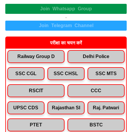
Join Whatsapp Group
.
Join Telegram Channel
परीक्षा का चयन करें
Railway Group D
Delhi Police
SSC CGL
SSC CHSL
SSC MTS
RSCIT
CCC
UPSC CDS
Rajasthan SI
Raj. Patwari
PTET
BSTC