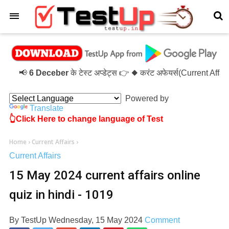
×
📢
6 Deceber
के टेस्ट अप्डेट्स 👉 ◆ करंट अफेयर्स(Current Affa
Powered by
Translate
👆Click Here to change language of Test
Home
›
Current Affairs
›
Current Affairs
15 May 2024 current affairs online
quiz in hindi - 1019
By
TestUp
Wednesday, 15 May 2024
Comment