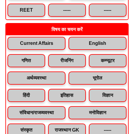
REET
-----
-----
विषय का चयन करें
Current Affairs
English
गणित
रीजनिंग
कम्प्यूटर
अर्थव्यवस्था
भूगोल
हिंदी
इतिहास
विज्ञान
संविधान/राजव्यवस्था
मनोविज्ञान
संस्कृत
राजस्थान GK
-----