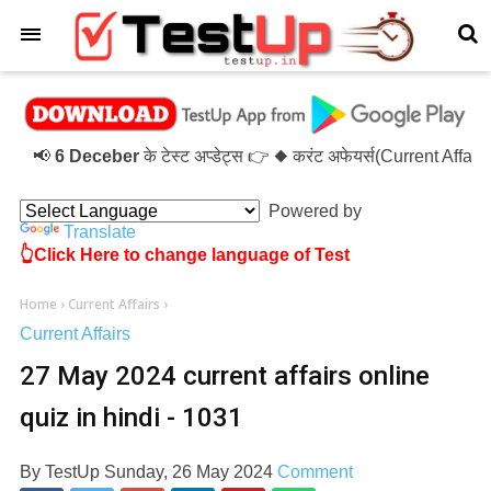
×
📢
6 Deceber
के टेस्ट अप्डेट्स 👉 ◆ करंट अफेयर्स(Current Affai
Powered by
Translate
👆Click Here to change language of Test
Home
›
Current Affairs
›
Current Affairs
27 May 2024 current affairs online
quiz in hindi - 1031
By
TestUp
Sunday, 26 May 2024
Comment