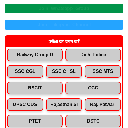
Join Whatsapp Group
.
Join Telegram Channel
परीक्षा का चयन करें
Railway Group D
Delhi Police
SSC CGL
SSC CHSL
SSC MTS
RSCIT
CCC
UPSC CDS
Rajasthan SI
Raj. Patwari
PTET
BSTC