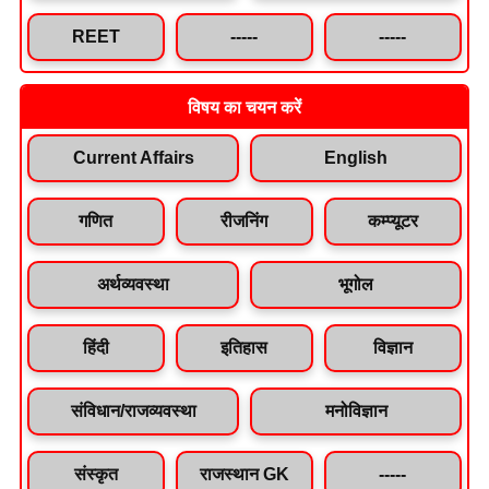
REET
-----
-----
विषय का चयन करें
Current Affairs
English
गणित
रीजनिंग
कम्प्यूटर
अर्थव्यवस्था
भूगोल
हिंदी
इतिहास
विज्ञान
संविधान/राजव्यवस्था
मनोविज्ञान
संस्कृत
राजस्थान GK
-----