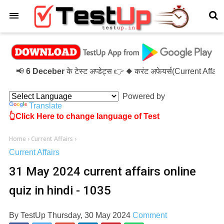
×
📢
6 Deceber
के टेस्ट अप्डेट्स 👉 ◆ करंट अफेयर्स(Current Affa
Powered by
Translate
👆Click Here to change language of Test
Home
›
Current Affairs
›
Current Affairs
31 May 2024 current affairs online
quiz in hindi - 1035
By
TestUp
Thursday, 30 May 2024
Comment