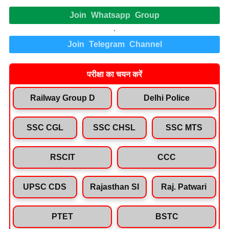
Join Whatsapp Group
.
Join Telegram Channel
परीक्षा का चयन करें
Railway Group D
Delhi Police
SSC CGL
SSC CHSL
SSC MTS
RSCIT
CCC
UPSC CDS
Rajasthan SI
Raj. Patwari
PTET
BSTC