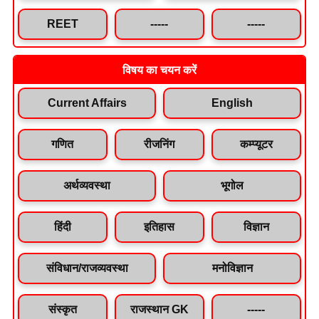
REET
-----
-----
विषय का चयन करें
Current Affairs
English
गणित
रीजनिंग
कम्प्यूटर
अर्थव्यवस्था
भूगोल
हिंदी
इतिहास
विज्ञान
संविधान/राजव्यवस्था
मनोविज्ञान
संस्कृत
राजस्थान GK
-----