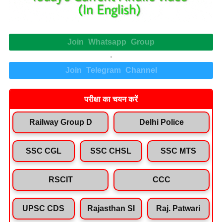
Join Whatsapp Group
.
Join Telegram Channel
परीक्षा का चयन करें
Railway Group D
Delhi Police
SSC CGL
SSC CHSL
SSC MTS
RSCIT
CCC
UPSC CDS
Rajasthan SI
Raj. Patwari