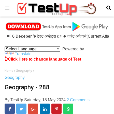
×
📢
6 Deceber
के टेस्ट अप्डेट्स 👉 ◆ करंट अफेयर्स(Current Affai
Powered by
Translate
👆Click Here to change language of Test
Home
›
Geography
›
Geography
Geography - 288
By
TestUp
Saturday, 18 May 2024
2 Comments