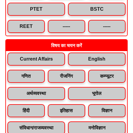
PTET
BSTC
REET
-----
-----
विषय का चयन करें
Current Affairs
English
गणित
रीजनिंग
कम्प्यूटर
अर्थव्यवस्था
भूगोल
हिंदी
इतिहास
विज्ञान
संविधान/राजव्यवस्था
मनोविज्ञान