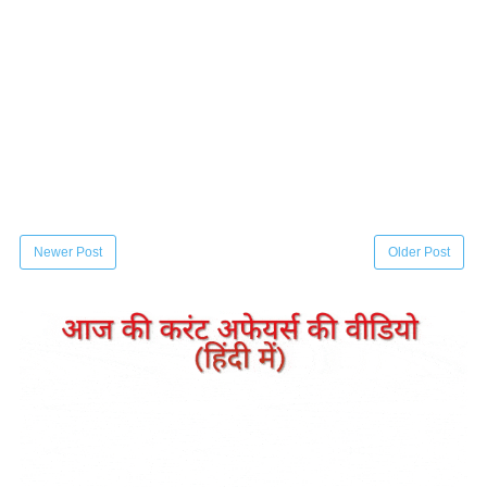
Newer Post
Older Post