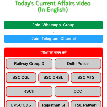
Join Whatsapp Group
.
Join Telegram Channel
परीक्षा का चयन करें
Railway Group D
Delhi Police
SSC CGL
SSC CHSL
SSC MTS
RSCIT
CCC
UPSC CDS
Rajasthan SI
Raj. Patwari