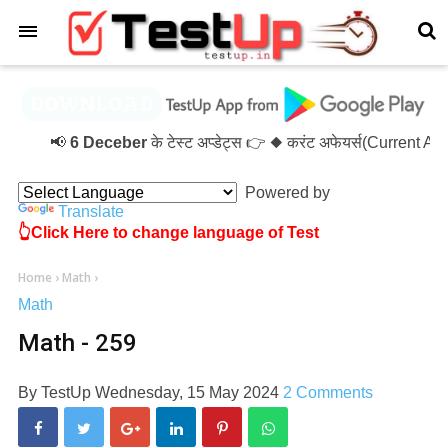
×
📢
6 Deceber
के टेस्ट अप्डेट्स 👉 ◆ करंट अफेयर्स(Current A
Powered by
Translate
👆Click Here to change language of Test
Home
›
Math
›
Math
Math - 259
By
TestUp
Wednesday, 15 May 2024
2 Comments