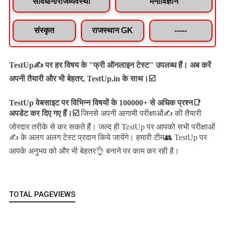
संविधान/राजव्यवस्था
मनोविज्ञान
संस्कृत
राजस्थान GK
-----
TestUp✍️ पर हर विषय के "फ्री ऑनलाइन टेस्ट" उपलब्ध हैं। अब करें
अपनी तैयारी और भी बेहतर, TestUp.in के साथ।☑️
TestUp वेबसाइट पर विभिन्न विषयों के 100000+ से अधिक प्रश्न📑
अपडेट कर दिए गए हैं।
☑️
जिनसे अपनी आगामी परीक्षाओं✍️ की तैयारी
जल्द ही TestUp पर आपको सभी परीक्षाओं
जोरदार तरीके से कर सकते हैं।
✍️ के अलग अलग टेस्ट प्रदान किये जायेंगे।
हमारी टीम👥 TestUp पर
आपके अनुभव को और भी बेहतर👌 बनाने पर काम कर रही है।
TOTAL PAGEVIEWS