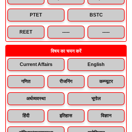
PTET
BSTC
REET
-----
-----
विषय का चयन करें
Current Affairs
English
गणित
रीजनिंग
कम्प्यूटर
अर्थव्यवस्था
भूगोल
हिंदी
इतिहास
विज्ञान