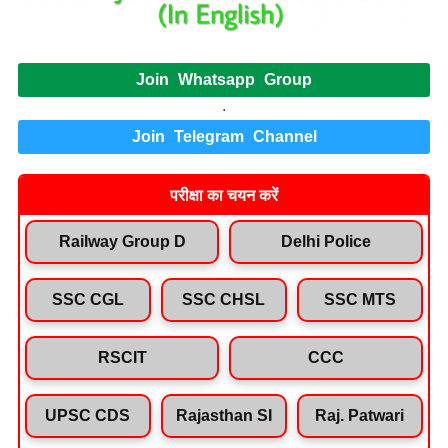
Join Whatsapp Group
.
Join Telegram Channel
परीक्षा का चयन करें
Railway Group D
Delhi Police
SSC CGL
SSC CHSL
SSC MTS
RSCIT
CCC
UPSC CDS
Rajasthan SI
Raj. Patwari