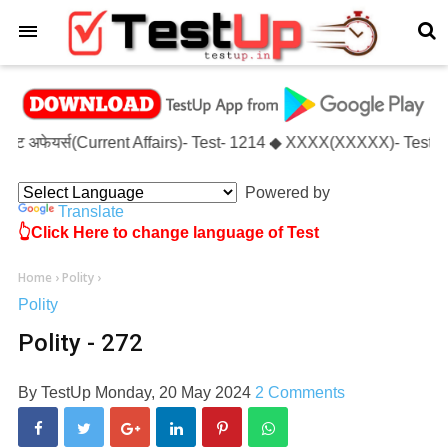
×
करंट अफेयर्स(Current Affairs)- Test- 1214 ◆ XXXX(XXXXX)- Test- 
Powered by
Translate
👆Click Here to change language of Test
Home
›
Polity
›
Polity
Polity - 272
By
TestUp
Monday, 20 May 2024
2 Comments