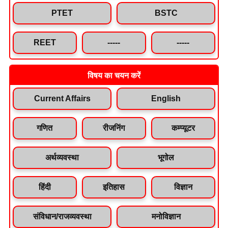
PTET
BSTC
REET
-----
-----
विषय का चयन करें
Current Affairs
English
गणित
रीजनिंग
कम्प्यूटर
अर्थव्यवस्था
भूगोल
हिंदी
इतिहास
विज्ञान
संविधान/राजव्यवस्था
मनोविज्ञान