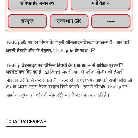
संविधान/राजव्यवस्था
मनोविज्ञान
संस्कृत
राजस्थान GK
-----
TestUp✍️ पर हर विषय के "फ्री ऑनलाइन टेस्ट" उपलब्ध हैं। अब करें
अपनी तैयारी और भी बेहतर, TestUp.in के साथ।☑️
TestUp वेबसाइट पर विभिन्न विषयों के 100000+ से अधिक प्रश्न📑
अपडेट कर दिए गए हैं।
☑️
जिनसे अपनी आगामी परीक्षाओं✍️ की तैयारी
जल्द ही TestUp पर आपको सभी परीक्षाओं
जोरदार तरीके से कर सकते हैं।
✍️ के अलग अलग टेस्ट प्रदान किये जायेंगे।
हमारी टीम👥 TestUp पर
आपके अनुभव को और भी बेहतर👌 बनाने पर काम कर रही है।
TOTAL PAGEVIEWS