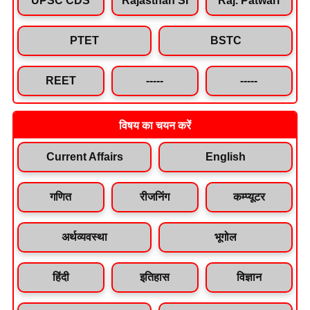
PTET
BSTC
REET
-----
-----
विषय का चयन करें
Current Affairs
English
गणित
रीजनिंग
कम्प्यूटर
अर्थव्यवस्था
भूगोल
हिंदी
इतिहास
विज्ञान