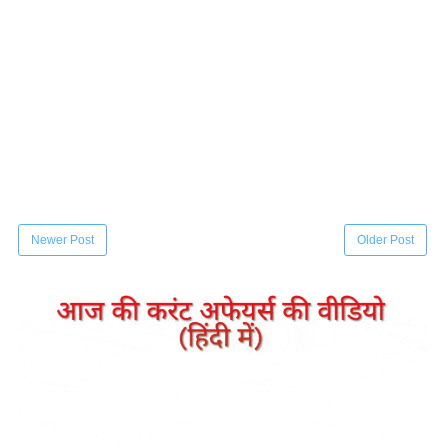
Newer Post
Older Post