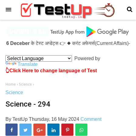
×
6 Deceber
के टेस्ट अप्डेट्स 👉 ◆ करंट अफेयर्स(Current Affairs)
Powered by
Translate
👆Click Here to change language of Test
Home
›
Science
›
Science
Science - 294
By
TestUp
Thursday, 16 May 2024
Comment