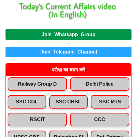
Join Whatsapp Group
.
Join Telegram Channel
परीक्षा का चयन करें
Railway Group D
Delhi Police
SSC CGL
SSC CHSL
SSC MTS
RSCIT
CCC
UPSC CDS
Rajasthan SI
Raj. Patwari