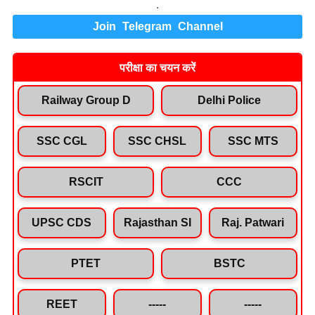
.
Join Telegram Channel
परीक्षा का चयन करें
Railway Group D
Delhi Police
SSC CGL
SSC CHSL
SSC MTS
RSCIT
CCC
UPSC CDS
Rajasthan SI
Raj. Patwari
PTET
BSTC
REET
-----
-----