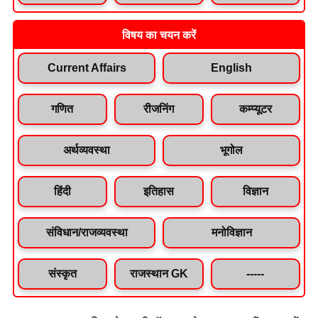
विषय का चयन करें
Current Affairs
English
गणित
रीजनिंग
कम्प्यूटर
अर्थव्यवस्था
भूगोल
हिंदी
इतिहास
विज्ञान
संविधान/राजव्यवस्था
मनोविज्ञान
संस्कृत
राजस्थान GK
-----