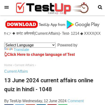
×
ट्स 👉 ◆ करंट अफेयर्स(Current Affairs)- Test- 1214 ◆ XXXX(XXXXX
Powered by
Translate
👆Click Here to change language of Test
Home
›
Current Affairs
›
Current Affairs
13 June 2024 current affairs online
quiz in hindi - 1048
By
TestUp
Wednesday, 12 June 2024
Comment