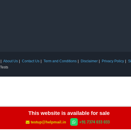
About Us
Contact Us
Term and Conditions
Disclaimer
Privacy Policy
S
 Tests
This website is available for sale
testup@helpmail.in
+91 7374 033 033