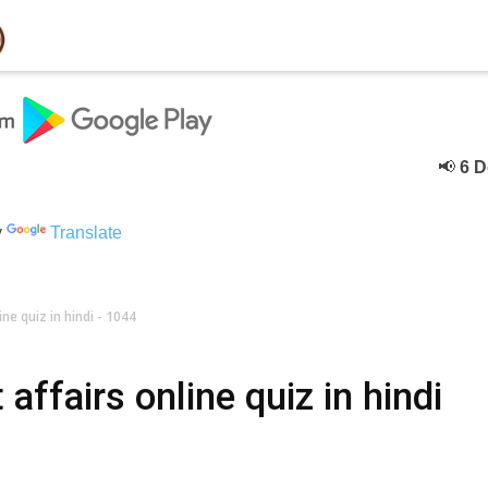
📢
6 Decebe
y
Translate
ine quiz in hindi - 1044
affairs online quiz in hindi