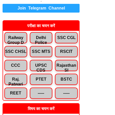
.
Join Telegram Channel
परीक्षा का चयन करें
Railway
Delhi
SSC CGL
Group D
Police
SSC CHSL
SSC MTS
RSCIT
CCC
UPSC
Rajasthan
CDS
SI
Raj.
PTET
BSTC
Patwari
REET
-----
-----
विषय का चयन करें