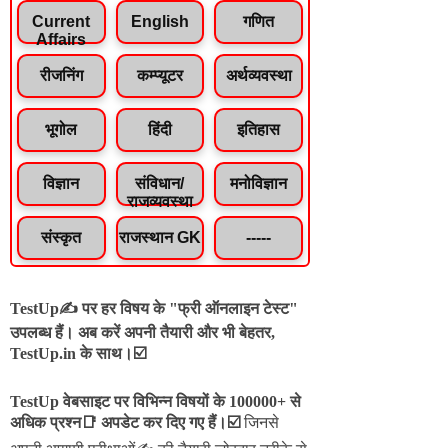
Current
English
गणित
Affairs
रीजनिंग
कम्प्यूटर
अर्थव्यवस्था
भूगोल
हिंदी
इतिहास
विज्ञान
संविधान/
मनोविज्ञान
राजव्यवस्था
संस्कृत
राजस्थान GK
-----
TestUp✍️ पर हर विषय के "फ्री ऑनलाइन टेस्ट"
उपलब्ध हैं। अब करें अपनी तैयारी और भी बेहतर,
TestUp.in के साथ।☑️
TestUp वेबसाइट पर विभिन्न विषयों के 100000+ से
अधिक प्रश्न📑 अपडेट कर दिए गए हैं।
☑️
जिनसे