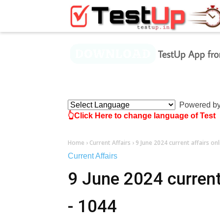
×
Powered b
👆Click Here to change language of Test
Home
›
Current Affairs
›
9 June 2024 current affairs onl
Current Affairs
9 June 2024 current 
- 1044