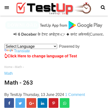
×
📢
6 Deceber
के टेस्ट अप्डेट्स 👉 ◆ करंट अफेयर्स(Current A
Powered by
Translate
👆Click Here to change language of Test
Home
›
Math
›
Math
Math - 263
By
TestUp
Thursday, 13 June 2024
1 Comment