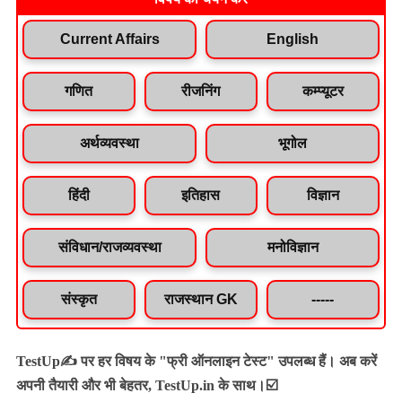
Current Affairs
English
गणित
रीजनिंग
कम्प्यूटर
अर्थव्यवस्था
भूगोल
हिंदी
इतिहास
विज्ञान
संविधान/राजव्यवस्था
मनोविज्ञान
संस्कृत
राजस्थान GK
-----
TestUp✍️ पर हर विषय के "फ्री ऑनलाइन टेस्ट" उपलब्ध हैं। अब करें
अपनी तैयारी और भी बेहतर, TestUp.in के साथ।☑️