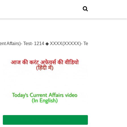
nt Affairs)- Test- 1214 ◆ XXXX(XXXXX)- Test- XXXXXX
Join Whatsapp Group