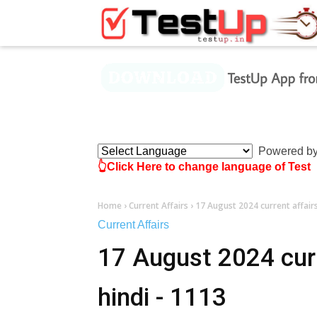
×
Powered b
👆Click Here to change language of Test
Home
›
Current Affairs
›
17 August 2024 current affairs 
Current Affairs
17 August 2024 curre
hindi - 1113