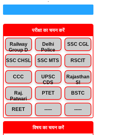
.
Join Telegram Channel
परीक्षा का चयन करें
Railway
Delhi
SSC CGL
Group D
Police
SSC CHSL
SSC MTS
RSCIT
CCC
UPSC
Rajasthan
CDS
SI
Raj.
PTET
BSTC
Patwari
REET
-----
-----
विषय का चयन करें