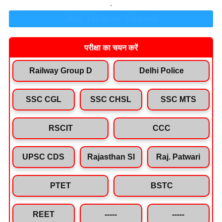
.
Join Telegram Channel
परीक्षा का चयन करें
Railway Group D
Delhi Police
SSC CGL
SSC CHSL
SSC MTS
RSCIT
CCC
UPSC CDS
Rajasthan SI
Raj. Patwari
PTET
BSTC
REET
-----
-----