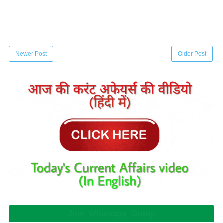
Newer Post
Older Post
Join Whatsapp Group