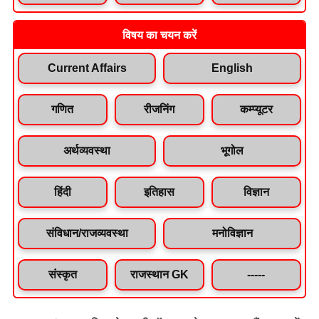
विषय का चयन करें
Current Affairs
English
गणित
रीजनिंग
कम्प्यूटर
अर्थव्यवस्था
भूगोल
हिंदी
इतिहास
विज्ञान
संविधान/राजव्यवस्था
मनोविज्ञान
संस्कृत
राजस्थान GK
-----