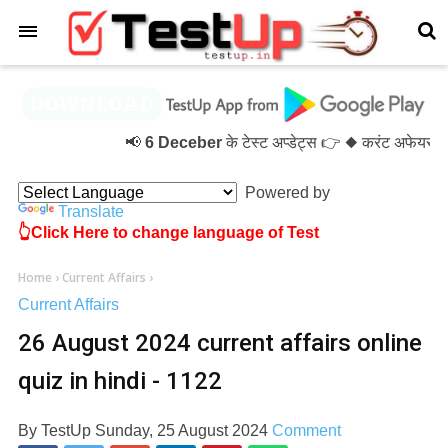
×
📢
6 Deceber
के टेस्ट अप्डेट्स 👉 ◆ करंट अफेयर्स
Powered by
Translate
👆Click Here to change language of Test
Home
›
Current Affairs
›
Current Affairs
26 August 2024 current affairs online
quiz in hindi - 1122
By
TestUp
Sunday, 25 August 2024
Comment