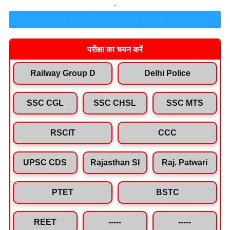
.
Join Telegram Channel
परीक्षा का चयन करें
Railway Group D
Delhi Police
SSC CGL
SSC CHSL
SSC MTS
RSCIT
CCC
UPSC CDS
Rajasthan SI
Raj. Patwari
PTET
BSTC
REET
-----
-----