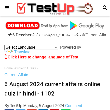
×
📢
6 Deceber
के टेस्ट अप्डेट्स 👉 ◆ करंट अफेयर्स(Current Affa
Powered by
Translate
👆Click Here to change language of Test
Home
›
Current Affairs
›
Current Affairs
6 August 2024 current affairs online
quiz in hindi - 1102
By
TestUp
Monday, 5 August 2024
Comment