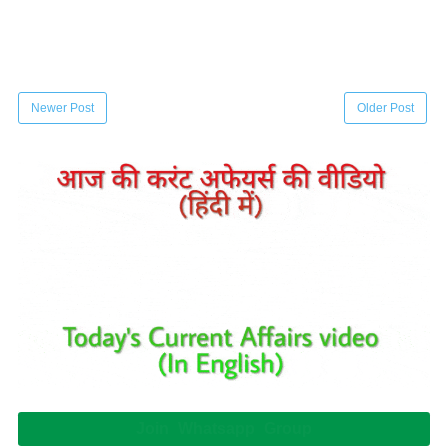
Newer Post
Older Post
Join Whatsapp Group