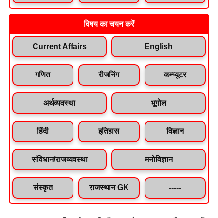
विषय का चयन करें
Current Affairs
English
गणित
रीजनिंग
कम्प्यूटर
अर्थव्यवस्था
भूगोल
हिंदी
इतिहास
विज्ञान
संविधान/राजव्यवस्था
मनोविज्ञान
संस्कृत
राजस्थान GK
-----