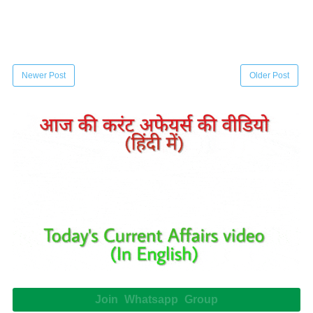
Newer Post
Older Post
Join Whatsapp Group