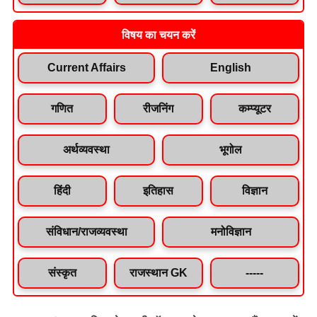
विषय का चयन करें
Current Affairs
English
गणित
रीजनिंग
कम्प्यूटर
अर्थव्यवस्था
भूगोल
हिंदी
इतिहास
विज्ञान
संविधान/राजव्यवस्था
मनोविज्ञान
संस्कृत
राजस्थान GK
-----