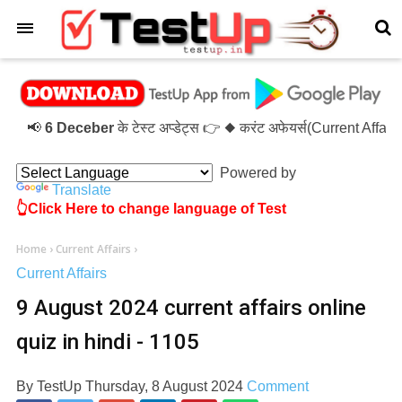
×
📢
6 Deceber
के टेस्ट अप्डेट्स 👉 ◆ करंट अफेयर्स(Current Affai
Powered by
Translate
👆Click Here to change language of Test
Home
›
Current Affairs
›
Current Affairs
9 August 2024 current affairs online
quiz in hindi - 1105
By
TestUp
Thursday, 8 August 2024
Comment