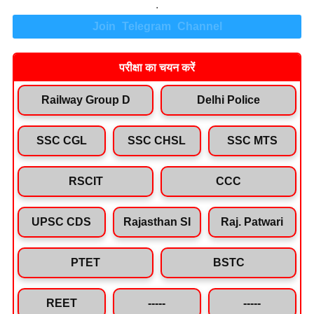
.
Join Telegram Channel
परीक्षा का चयन करें
Railway Group D
Delhi Police
SSC CGL
SSC CHSL
SSC MTS
RSCIT
CCC
UPSC CDS
Rajasthan SI
Raj. Patwari
PTET
BSTC
REET
-----
-----