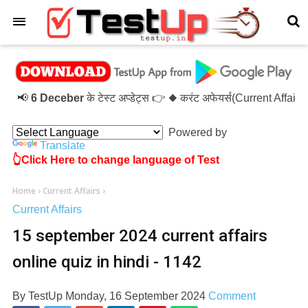
×
📢
6 Deceber
के टेस्ट अप्डेट्स 👉 ◆ करंट अफेयर्स(Current Affai
Powered by
Translate
👆Click Here to change language of Test
Home
›
Current Affairs
›
Current Affairs
15 september 2024 current affairs
online quiz in hindi - 1142
By
TestUp
Monday, 16 September 2024
Comment