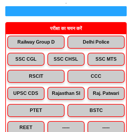
.
Join Telegram Channel
परीक्षा का चयन करें
Railway Group D
Delhi Police
SSC CGL
SSC CHSL
SSC MTS
RSCIT
CCC
UPSC CDS
Rajasthan SI
Raj. Patwari
PTET
BSTC
REET
-----
-----