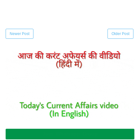
Newer Post
Older Post
Join Whatsapp Group