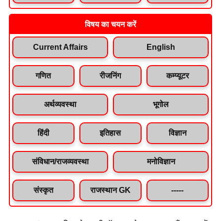
विषय का चयन करें
Current Affairs
English
गणित
रीजनिंग
कम्प्यूटर
अर्थव्यवस्था
भूगोल
हिंदी
इतिहास
विज्ञान
संविधान/राजव्यवस्था
मनोविज्ञान
संस्कृत
राजस्थान GK
-----